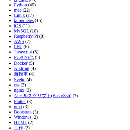
Python
(49)
mac
(22)
Linux
(17)
kubernetes
(15)
iOS
(11)
MySQL
(10)
Raspberry-Pi
(8)
AWS
(7)
PHP
(6)
Javascript
(5)
PCその他
(5)
Docker
(5)
Android
(4)
自転車
(4)
Svelte
(4)
css
(3)
nginx
(3)
シェルスクリプト(Bash/Zsh)
(3)
Flutter
(3)
nuxt
(3)
Bootstrap
(3)
Windows
(2)
HTML
(2)
工作
(2)