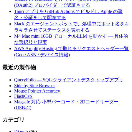
(OAuth2) プロバイダーで認証させる
Tauri アプリを GitHub Actions でビルドし Apple の署
名・公証をして配布する
Slack のエージェントボットで、処理中にボット名をキ
ラキラさせてステータスを表示する
M4 Mac mini 16GB でローカルLLM を動かす — 具体的
な選択肢と現実
AWS Amplify Hosting で取れるリクエストヘッダー一覧
(Geo / ASN / デバイス情報)
最近の製作物
QueryFolio — SQL クライアントデスクトップアプリ
Side by Side Browser
Mouse Pointer Accuracy
FlashCap
Magsafe 対応 小型バーコード・2Dコードリーダー
(USB-C)
カテゴリ
Django
(66)