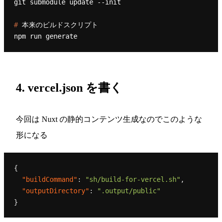
# 
本来のビルドスクリプト
4. vercel.json を書く
今回は Nuxt の静的コンテンツ生成なのでこのような
形になる
{
"buildCommand"
:
"sh/build-for-vercel.sh"
,
"outputDirectory"
:
".output/public"
}