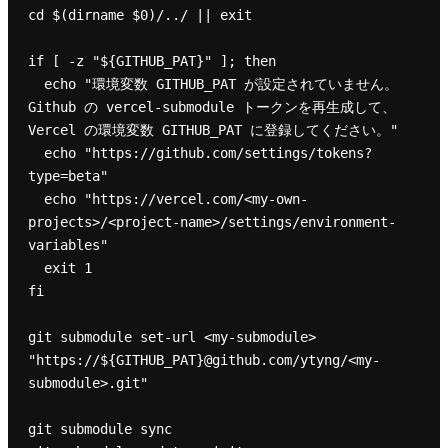
cd $(dirname $0)/../ || exit

if [ -z "${GITHUB_PAT}" ]; then

  echo "環境変数 GITHUB_PAT が設定されていません。
Github の vercel-submodule トークンを再生成して、
Vercel の環境変数 GITHUB_PAT に登録してください。"

  echo "https://github.com/settings/tokens?
type=beta"

  echo "https://vercel.com/<my-own-
projects>/<project-name>/settings/environment-
variables"

  exit 1

fi

git submodule set-url <my-submodule> 
"https://${GITHUB_PAT}@github.com/ytyng/<my-
submodule>.git"

git submodule sync
