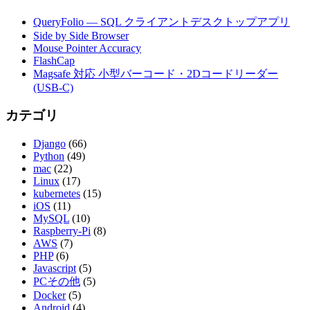
QueryFolio — SQL クライアントデスクトップアプリ
Side by Side Browser
Mouse Pointer Accuracy
FlashCap
Magsafe 対応 小型バーコード・2Dコードリーダー
(USB-C)
カテゴリ
Django
(66)
Python
(49)
mac
(22)
Linux
(17)
kubernetes
(15)
iOS
(11)
MySQL
(10)
Raspberry-Pi
(8)
AWS
(7)
PHP
(6)
Javascript
(5)
PCその他
(5)
Docker
(5)
Android
(4)