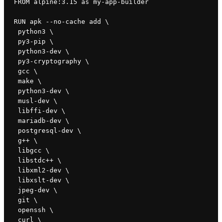
FROM alpine:3.15 as my-app-builder
RUN apk --no-cache add \
 python3 \
 py3-pip \
 python3-dev \
 py3-cryptography \
 gcc \
 make \
 python3-dev \
 musl-dev \
 libffi-dev \
 mariadb-dev \
 postgresql-dev \
 g++ \
 libgcc \
 libstdc++ \
 libxml2-dev \
 libxslt-dev \
 jpeg-dev \
 git \
 openssh \
 curl \