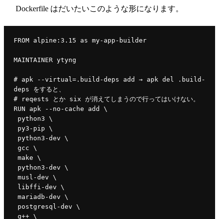
Dockerfile はだいたいこのような形になります。
FROM alpine:3.15 as my-app-builder
MAINTAINER ytyng
# apk --virtual=.build-deps add → apk del .build-
deps をすると、
# reqests とか six が消えてしまうので行ってはいけない。
RUN apk --no-cache add \
 python3 \
 py3-pip \
 python3-dev \
 gcc \
 make \
 python3-dev \
 musl-dev \
 libffi-dev \
 mariadb-dev \
 postgresql-dev \
 g++ \