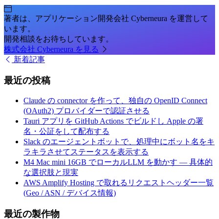
著者は、アプリケーション開発会社 Cyberneura を運営して
います。
開発相談をお待ちしています。
株式会社 Cyberneura を見る
新着記事
最近の投稿
Claude の connector を作って、独自の OpenID Connect
(OAuth2) プロバイダーで認証させる
Tauri アプリを GitHub Actions でビルドし Apple の署
名・公証をして配布する
Slack のエージェントボットで、処理中にボット名をキ
ラキラさせてステータスを表示する
M4 Mac mini 16GB でローカルLLM を動かす — 具体的
な選択肢と現実
AWS Amplify Hosting で取れるリクエストヘッダー一覧
(Geo / ASN / デバイス情報)
最近の製作物