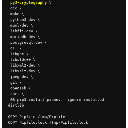
 py3-cryptography
 \
 gcc \
 make \
 python3-dev \
 musl-dev \
 libffi-dev \
 mariadb-dev \
 postgresql-dev \
 g++ \
 libgcc \
 libstdc++ \
 libxml2-dev \
 libxslt-dev \
 jpeg-dev \
 git \
 openssh \
 curl \
 && pip3 install pipenv --ignore-installed 
distlib
COPY Pipfile /tmp/Pipfile
COPY Pipfile.lock /tmp/Pipfile.lock