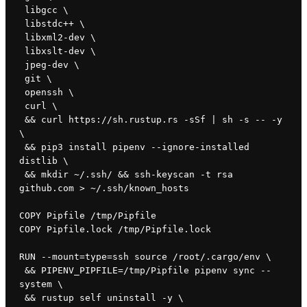
 libgcc \
 libstdc++ \
 libxml2-dev \
 libxslt-dev \
 jpeg-dev \
 git \
 openssh \
 curl \
 && curl https://sh.rustup.rs -sSf | sh -s -- -y 
\
 && pip3 install pipenv --ignore-installed 
distlib \
 && mkdir ~/.ssh/ && ssh-keyscan -t rsa 
github.com > ~/.ssh/known_hosts
COPY Pipfile /tmp/Pipfile
COPY Pipfile.lock /tmp/Pipfile.lock
RUN --mount=type=ssh source /root/.cargo/env \
 && PIPENV_PIPFILE=/tmp/Pipfile pipenv sync --
system \
 && rustup self uninstall -y \