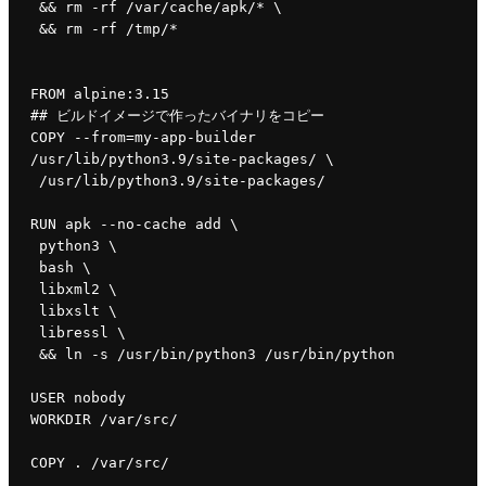
 && rm -rf /var/cache/apk/* \
 && rm -rf /tmp/*
FROM alpine:3.15
## ビルドイメージで作ったバイナリをコピー
COPY --from=my-app-builder 
/usr/lib/python3.9/site-packages/ \
 /usr/lib/python3.9/site-packages/
RUN apk --no-cache add \
 python3 \
 bash \
 libxml2 \
 libxslt \
 libressl \
 && ln -s /usr/bin/python3 /usr/bin/python
USER nobody
WORKDIR /var/src/
COPY . /var/src/