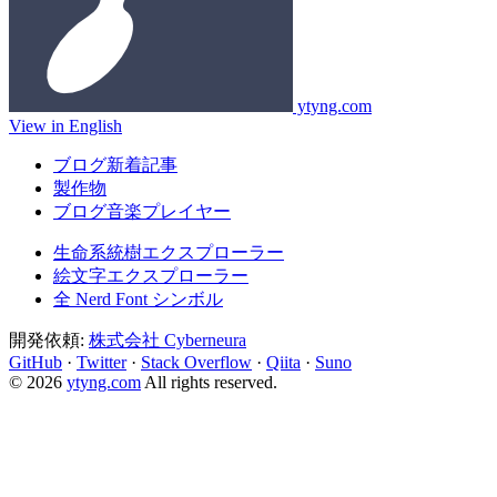
ytyng.com
View in English
ブログ新着記事
製作物
ブログ音楽プレイヤー
生命系統樹エクスプローラー
絵文字エクスプローラー
全 Nerd Font シンボル
開発依頼:
株式会社 Cyberneura
GitHub
·
Twitter
·
Stack Overflow
·
Qiita
·
Suno
© 2026
ytyng.com
All rights reserved.