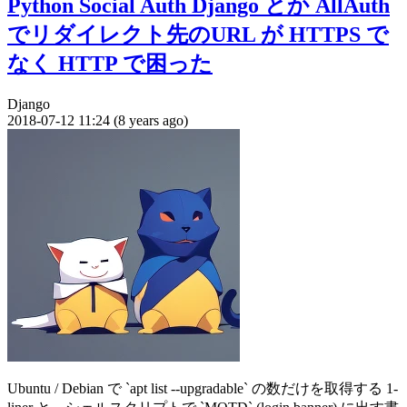
Python Social Auth Django とか AllAuth
でリダイレクト先のURL が HTTPS で
なく HTTP で困った
Django
2018-07-12 11:24 (8 years ago)
Ubuntu / Debian で `apt list --upgradable` の数だけを取得する 1-