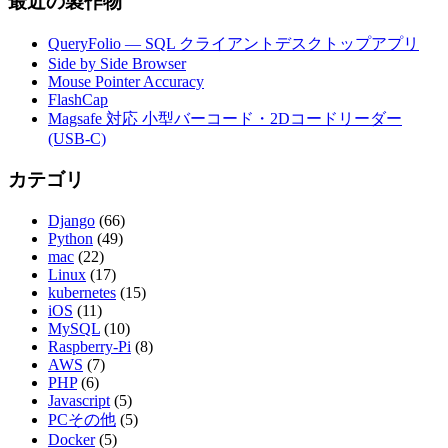
最近の製作物
QueryFolio — SQL クライアントデスクトップアプリ
Side by Side Browser
Mouse Pointer Accuracy
FlashCap
Magsafe 対応 小型バーコード・2Dコードリーダー
(USB-C)
カテゴリ
Django
(66)
Python
(49)
mac
(22)
Linux
(17)
kubernetes
(15)
iOS
(11)
MySQL
(10)
Raspberry-Pi
(8)
AWS
(7)
PHP
(6)
Javascript
(5)
PCその他
(5)
Docker
(5)