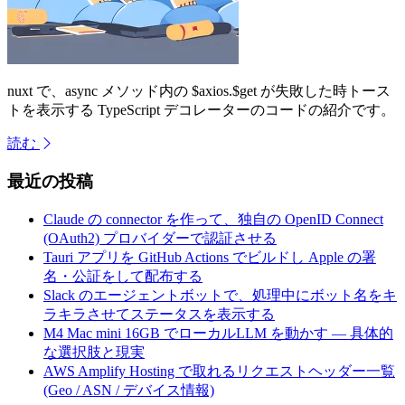
nuxt で、async メソッド内の $axios.$get が失敗した時トース
トを表示する TypeScript デコレーターのコードの紹介です。
読む
最近の投稿
Claude の connector を作って、独自の OpenID Connect
(OAuth2) プロバイダーで認証させる
Tauri アプリを GitHub Actions でビルドし Apple の署
名・公証をして配布する
Slack のエージェントボットで、処理中にボット名をキ
ラキラさせてステータスを表示する
M4 Mac mini 16GB でローカルLLM を動かす — 具体的
な選択肢と現実
AWS Amplify Hosting で取れるリクエストヘッダー一覧
(Geo / ASN / デバイス情報)