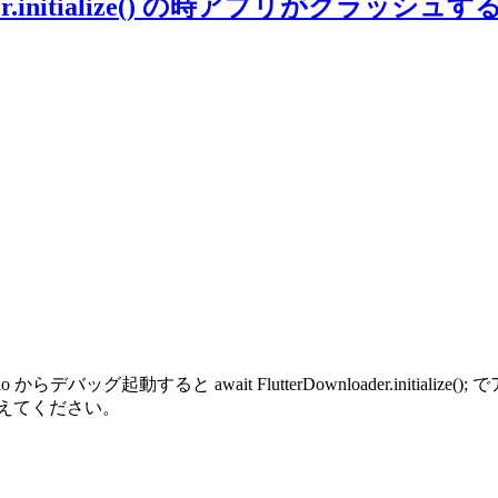
loader.initialize() の時アプリがクラッシュす
ndroid Studio からデバッグ起動すると await FlutterDownloader
えてください。