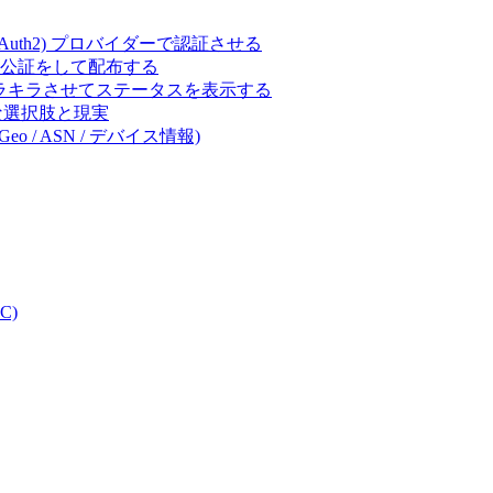
ct (OAuth2) プロバイダーで認証させる
 の署名・公証をして配布する
キラキラさせてステータスを表示する
体的な選択肢と現実
eo / ASN / デバイス情報)
C)