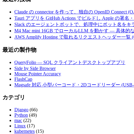
Claude の connector を作って、独自の OpenID Conne
Tauri アプリを GitHub Actions でビルドし Apple
Slack のエージェントボットで、処理中にボット名を
M4 Mac mini 16GB でローカルLLM を動かす — 具
AWS Amplify Hosting で取れるリクエストヘッダー一覧 (G
最近の製作物
QueryFolio — SQL クライアントデスクトップアプリ
Side by Side Browser
Mouse Pointer Accuracy
FlashCap
Magsafe 対応 小型バーコード・2Dコードリーダー (USB-
カテゴリ
Django
(66)
Python
(49)
mac
(22)
Linux
(17)
kubernetes
(15)