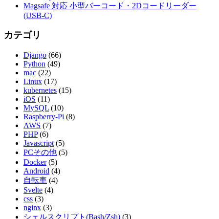
Magsafe 対応 小型バーコード・2Dコードリーダー
(USB-C)
カテゴリ
Django
(66)
Python
(49)
mac
(22)
Linux
(17)
kubernetes
(15)
iOS
(11)
MySQL
(10)
Raspberry-Pi
(8)
AWS
(7)
PHP
(6)
Javascript
(5)
PCその他
(5)
Docker
(5)
Android
(4)
自転車
(4)
Svelte
(4)
css
(3)
nginx
(3)
シェルスクリプト(Bash/Zsh)
(3)