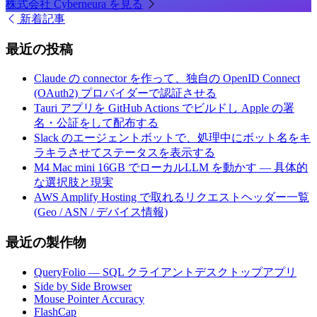
株式会社 Cyberneura を見る
新着記事
最近の投稿
Claude の connector を作って、独自の OpenID Connect
(OAuth2) プロバイダーで認証させる
Tauri アプリを GitHub Actions でビルドし Apple の署
名・公証をして配布する
Slack のエージェントボットで、処理中にボット名をキ
ラキラさせてステータスを表示する
M4 Mac mini 16GB でローカルLLM を動かす — 具体的
な選択肢と現実
AWS Amplify Hosting で取れるリクエストヘッダー一覧
(Geo / ASN / デバイス情報)
最近の製作物
QueryFolio — SQL クライアントデスクトップアプリ
Side by Side Browser
Mouse Pointer Accuracy
FlashCap