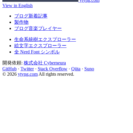
ytyng.com
View in English
ブログ新着記事
製作物
ブログ音楽プレイヤー
生命系統樹エクスプローラー
絵文字エクスプローラー
全 Nerd Font シンボル
開発依頼:
株式会社 Cyberneura
GitHub
·
Twitter
·
Stack Overflow
·
Qiita
·
Suno
© 2026
ytyng.com
All rights reserved.