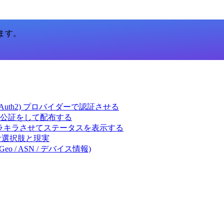
います。
ct (OAuth2) プロバイダーで認証させる
 の署名・公証をして配布する
キラキラさせてステータスを表示する
体的な選択肢と現実
eo / ASN / デバイス情報)