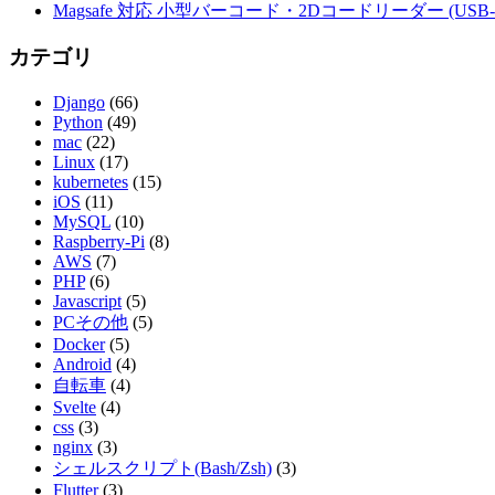
Magsafe 対応 小型バーコード・2Dコードリーダー (USB-
カテゴリ
Django
(66)
Python
(49)
mac
(22)
Linux
(17)
kubernetes
(15)
iOS
(11)
MySQL
(10)
Raspberry-Pi
(8)
AWS
(7)
PHP
(6)
Javascript
(5)
PCその他
(5)
Docker
(5)
Android
(4)
自転車
(4)
Svelte
(4)
css
(3)
nginx
(3)
シェルスクリプト(Bash/Zsh)
(3)
Flutter
(3)