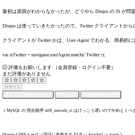
最初は原因がわからなかったが、どうやら Disqus の JS が
Disqus は使っていきたかったので、Twitter クライアントか
クライアントが Twitter かは、User-Agent でわかる。簡易
var isTwitter = navigator.userAgent.match(/ Twitter /);
評価をお願いします
（会員登録・ログイン不要）
まだ評価がありません
評価する
タイトルとURLをコピー
Xでシェア
Facebookでシェア
MySQL の 照合順序 utf8_unicode_ci はけっこう遅いのでやめとくべ
Django CSRFトークン認証に失敗する ELB -> Apache2 -> uwsgi