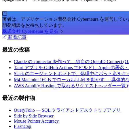
著者は、アプリケーション開発会社 Cyberneura を運営して
開発相談をお待ちしています。
株式会社 Cyberneura を見る
新着記事
最近の投稿
Claude の connector を作って、独自の OpenID Conne
Tauri アプリを GitHub Actions でビルドし Apple
Slack のエージェントボットで、処理中にボット名を
M4 Mac mini 16GB でローカルLLM を動かす — 具
AWS Amplify Hosting で取れるリクエストヘッダー一覧 (G
最近の製作物
QueryFolio — SQL クライアントデスクトップアプリ
Side by Side Browser
Mouse Pointer Accuracy
FlashCap