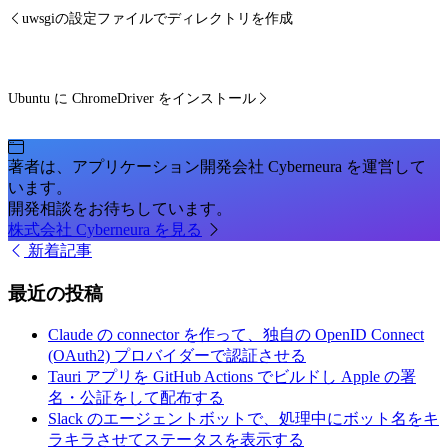
uwsgiの設定ファイルでディレクトリを作成
Ubuntu に ChromeDriver をインストール
著者は、アプリケーション開発会社 Cyberneura を運営して
います。
開発相談をお待ちしています。
株式会社 Cyberneura を見る
新着記事
最近の投稿
Claude の connector を作って、独自の OpenID Connect
(OAuth2) プロバイダーで認証させる
Tauri アプリを GitHub Actions でビルドし Apple の署
名・公証をして配布する
Slack のエージェントボットで、処理中にボット名をキ
ラキラさせてステータスを表示する