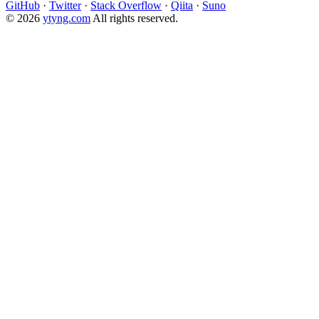
GitHub
·
Twitter
·
Stack Overflow
·
Qiita
·
Suno
© 2026
ytyng.com
All rights reserved.