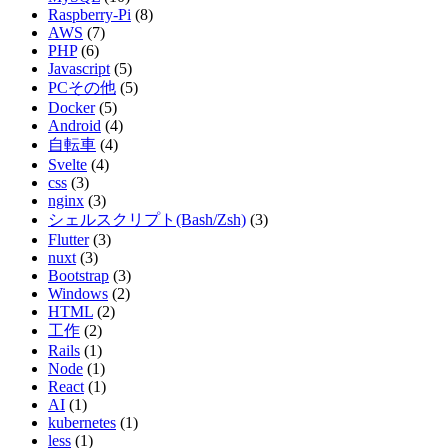
Raspberry-Pi
(8)
AWS
(7)
PHP
(6)
Javascript
(5)
PCその他
(5)
Docker
(5)
Android
(4)
自転車
(4)
Svelte
(4)
css
(3)
nginx
(3)
シェルスクリプト(Bash/Zsh)
(3)
Flutter
(3)
nuxt
(3)
Bootstrap
(3)
Windows
(2)
HTML
(2)
工作
(2)
Rails
(1)
Node
(1)
React
(1)
AI
(1)
kubernetes
(1)
less
(1)