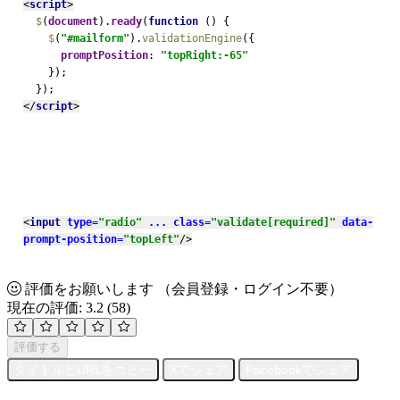
<
script
>
$
(
document
).
ready
(
function 
() {
$
(
"#mailform"
).
validationEngine
({
promptPosition
: 
"topRight:-65"
});
  });
</
script
>
<
input 
type=
"radio" 
...
class=
"validate[required]" 
data-
prompt-position=
"topLeft"
/>
評価をお願いします
（会員登録・ログイン不要）
現在の評価: 3.2
(58)
評価する
タイトルとURLをコピー
Xでシェア
Facebookでシェア