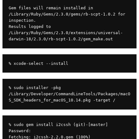
Gem files will remain installed in 
/Library/Ruby/Gems/2.3.0/gems/rb-scpt-1.0.2 for 
inspection.
Results logged to 
/Library/Ruby/Gems/2.3.0/extensions/universal-
darwin-18/2.3.0/rb-scpt-1.0.2/gem_make.out
% xcode-select --install
% sudo installer -pkg 
/Library/Developer/CommandLineTools/Packages/macO
S_SDK_headers_for_macOS_10.14.pkg -target /
% sudo gem install i2cssh (git)-[master]
Password:
Fetching: i2cssh-2.2.0.gem (100%)