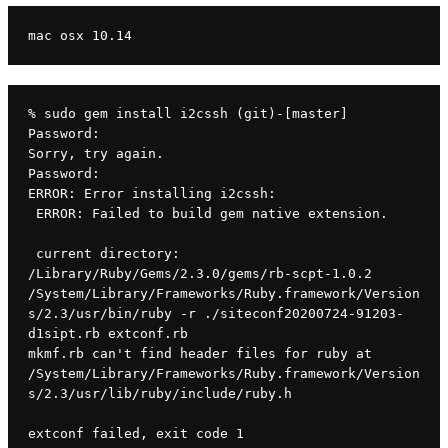
mac osx 10.14
% sudo gem install i2cssh (git)-[master]
Password:
Sorry, try again.
Password:
ERROR: Error installing i2cssh:
 ERROR: Failed to build gem native extension.
 current directory: 
/Library/Ruby/Gems/2.3.0/gems/rb-scpt-1.0.2
/System/Library/Frameworks/Ruby.framework/Version
s/2.3/usr/bin/ruby -r ./siteconf20200724-91203-
d1sipt.rb extconf.rb
mkmf.rb can't find header files for ruby at 
/System/Library/Frameworks/Ruby.framework/Version
s/2.3/usr/lib/ruby/include/ruby.h
extconf failed, exit code 1