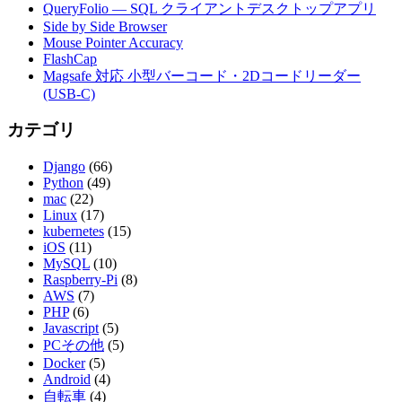
QueryFolio — SQL クライアントデスクトップアプリ
Side by Side Browser
Mouse Pointer Accuracy
FlashCap
Magsafe 対応 小型バーコード・2Dコードリーダー
(USB-C)
カテゴリ
Django
(66)
Python
(49)
mac
(22)
Linux
(17)
kubernetes
(15)
iOS
(11)
MySQL
(10)
Raspberry-Pi
(8)
AWS
(7)
PHP
(6)
Javascript
(5)
PCその他
(5)
Docker
(5)
Android
(4)
自転車
(4)