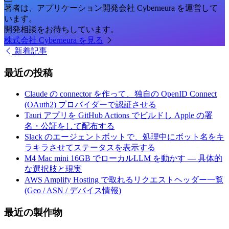
著者は、アプリケーション開発会社 Cyberneura を運営して
います。
開発相談をお待ちしています。
株式会社 Cyberneura を見る
新着記事
最近の投稿
Claude の connector を作って、独自の OpenID Connect
(OAuth2) プロバイダーで認証させる
Tauri アプリを GitHub Actions でビルドし Apple の署
名・公証をして配布する
Slack のエージェントボットで、処理中にボット名をキ
ラキラさせてステータスを表示する
M4 Mac mini 16GB でローカルLLM を動かす — 具体的
な選択肢と現実
AWS Amplify Hosting で取れるリクエストヘッダー一覧
(Geo / ASN / デバイス情報)
最近の製作物