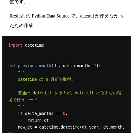
数です。
Re:dash の Python Data Source で、dateutil が使えなかっ
たため作成
import
 datetime

def
previous_month
(
dt, delta_months=
1
):

"""

    datetime の n 月前を取得。

    普通は dateutil を使うが、dateutil の使えない環
境で行うコード

    """
if
 delta_months == 
0
:

return
 dt

    new_dt = datetime.datetime(dt.year, dt.month, 