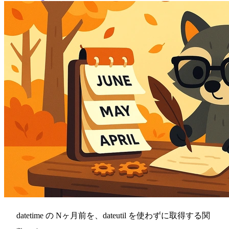
datetime の Nヶ月前を、dateutil を使わずに取得する関