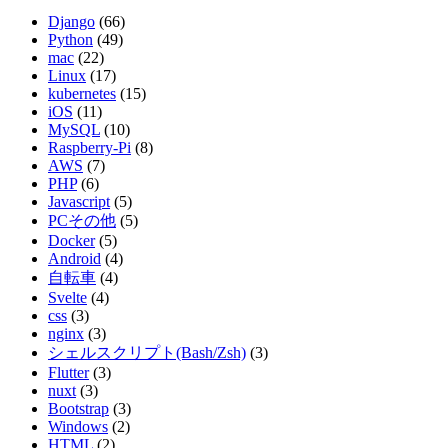
Django
(66)
Python
(49)
mac
(22)
Linux
(17)
kubernetes
(15)
iOS
(11)
MySQL
(10)
Raspberry-Pi
(8)
AWS
(7)
PHP
(6)
Javascript
(5)
PCその他
(5)
Docker
(5)
Android
(4)
自転車
(4)
Svelte
(4)
css
(3)
nginx
(3)
シェルスクリプト(Bash/Zsh)
(3)
Flutter
(3)
nuxt
(3)
Bootstrap
(3)
Windows
(2)
HTML
(2)