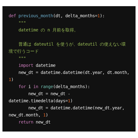
def
previous_month
(
dt, delta_months=
1
):

"""

    datetime の n 月前を取得。

    普通は dateutil を使うが、dateutil の使えない環
境で行うコード

    """
import
 datetime

    new_dt = datetime.datetime(dt.year, dt.month, 
1
)

for
 i 
in
range
(delta_months):

        new_dt = new_dt - 
datetime.timedelta(days=
1
)

        new_dt = datetime.datetime(new_dt.year, 
new_dt.month, 
1
)

return