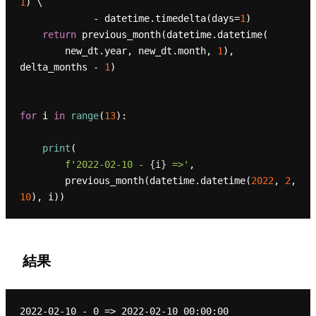
1
) \

             - datetime.timedelta(days=
1
)

return
 previous_month(datetime.datetime(

        new_dt.year, new_dt.month, 
1
), 
delta_months - 
1
)

for
 i 
in
range
(
13
):

print
(

f'2022-02-10 - 
{i}
 =>'
,

        previous_month(datetime.datetime(
2022
, 
2
, 
10
結果
2022-02-10 - 0 => 2022-02-10 00:00:00
