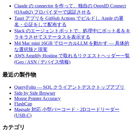
Claude の connector を作って、独自の OpenID Connect
(OAuth2) プロバイダーで認証させる
Tauri アプリを GitHub Actions でビルドし Apple の署
名・公証をして配布する
Slack のエージェントボットで、処理中にボット名をキ
ラキラさせてステータスを表示する
M4 Mac mini 16GB でローカルLLM を動かす — 具体的
な選択肢と現実
AWS Amplify Hosting で取れるリクエストヘッダー一覧
(Geo / ASN / デバイス情報)
最近の製作物
QueryFolio — SQL クライアントデスクトップアプリ
Side by Side Browser
Mouse Pointer Accuracy
FlashCap
Magsafe 対応 小型バーコード・2Dコードリーダー
(USB-C)
カテゴリ