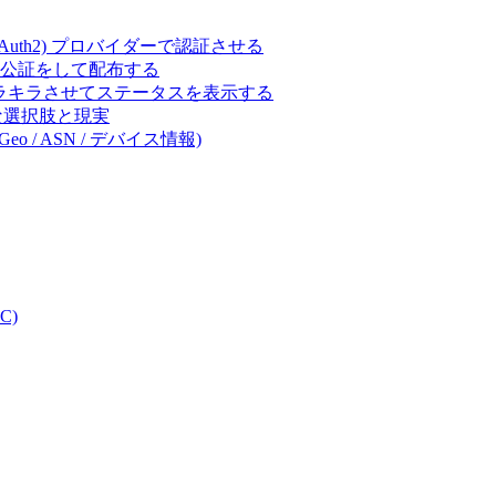
ct (OAuth2) プロバイダーで認証させる
 の署名・公証をして配布する
キラキラさせてステータスを表示する
体的な選択肢と現実
eo / ASN / デバイス情報)
C)