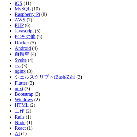
iOS
(11)
MySQL
(10)
Raspberry-Pi
(8)
AWS
(7)
PHP
(6)
Javascript
(5)
PCその他
(5)
Docker
(5)
Android
(4)
自転車
(4)
Svelte
(4)
css
(3)
nginx
(3)
シェルスクリプト(Bash/Zsh)
(3)
Flutter
(3)
nuxt
(3)
Bootstrap
(3)
Windows
(2)
HTML
(2)
工作
(2)
Rails
(1)
Node
(1)
React
(1)
AI
(1)