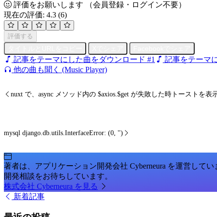
評価をお願いします
（会員登録・ログイン不要）
現在の評価: 4.3
(6)
評価する
タイトルとURLをコピー
Xでシェア
Facebookでシェア
記事をテーマにした曲をダウンロード #1
記事をテーマに
他の曲も聞く (Music Player)
nuxt で、async メソッド内の $axios.$get が失敗した時トーストを表示
mysql django.db.utils.InterfaceError: (0, '')
著者は、アプリケーション開発会社 Cyberneura を運営して
開発相談をお待ちしています。
株式会社 Cyberneura を見る
新着記事