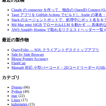
最近の投稿
Claude の connector を作って、独自の OpenID Conne
Tauri アプリを GitHub Actions でビルドし Apple
Slack のエージェントボットで、処理中にボット名を
M4 Mac mini 16GB でローカルLLM を動かす — 具
AWS Amplify Hosting で取れるリクエストヘッダー一覧 (G
最近の製作物
QueryFolio — SQL クライアントデスクトップアプリ
Side by Side Browser
Mouse Pointer Accuracy
FlashCap
Magsafe 対応 小型バーコード・2Dコードリーダー (USB-
カテゴリ
Django
(66)
Python
(49)
mac
(22)
Linux
(17)
kubernetes
(15)