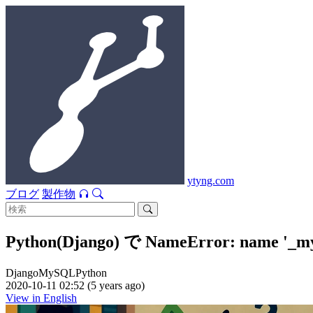
ytyng.com
ブログ
製作物
Python(Django) で NameError: name
Django
MySQL
Python
2020-10-11 02:52 (5 years ago)
View in English