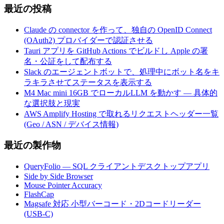
最近の投稿
Claude の connector を作って、独自の OpenID Connect
(OAuth2) プロバイダーで認証させる
Tauri アプリを GitHub Actions でビルドし Apple の署
名・公証をして配布する
Slack のエージェントボットで、処理中にボット名をキ
ラキラさせてステータスを表示する
M4 Mac mini 16GB でローカルLLM を動かす — 具体的
な選択肢と現実
AWS Amplify Hosting で取れるリクエストヘッダー一覧
(Geo / ASN / デバイス情報)
最近の製作物
QueryFolio — SQL クライアントデスクトップアプリ
Side by Side Browser
Mouse Pointer Accuracy
FlashCap
Magsafe 対応 小型バーコード・2Dコードリーダー
(USB-C)