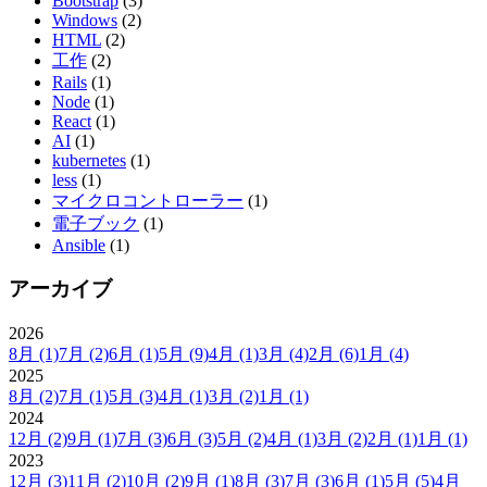
Bootstrap
(3)
Windows
(2)
HTML
(2)
工作
(2)
Rails
(1)
Node
(1)
React
(1)
AI
(1)
kubernetes
(1)
less
(1)
マイクロコントローラー
(1)
電子ブック
(1)
Ansible
(1)
アーカイブ
2026
8月
(1)
7月
(2)
6月
(1)
5月
(9)
4月
(1)
3月
(4)
2月
(6)
1月
(4)
2025
8月
(2)
7月
(1)
5月
(3)
4月
(1)
3月
(2)
1月
(1)
2024
12月
(2)
9月
(1)
7月
(3)
6月
(3)
5月
(2)
4月
(1)
3月
(2)
2月
(1)
1月
(1)
2023
12月
(3)
11月
(2)
10月
(2)
9月
(1)
8月
(3)
7月
(3)
6月
(1)
5月
(5)
4月