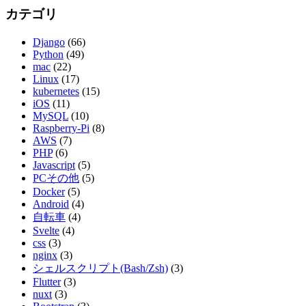
カテゴリ
Django
(66)
Python
(49)
mac
(22)
Linux
(17)
kubernetes
(15)
iOS
(11)
MySQL
(10)
Raspberry-Pi
(8)
AWS
(7)
PHP
(6)
Javascript
(5)
PCその他
(5)
Docker
(5)
Android
(4)
自転車
(4)
Svelte
(4)
css
(3)
nginx
(3)
シェルスクリプト(Bash/Zsh)
(3)
Flutter
(3)
nuxt
(3)