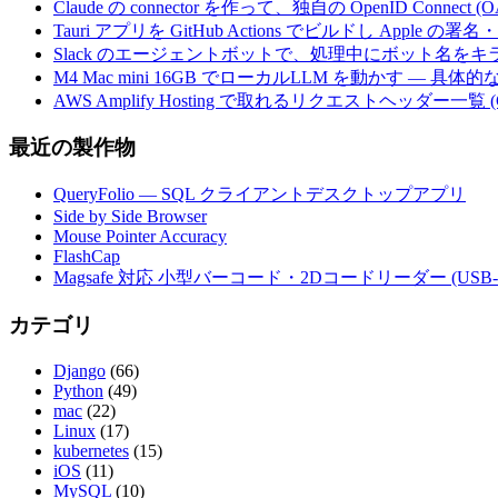
Claude の connector を作って、独自の OpenID Conne
Tauri アプリを GitHub Actions でビルドし Apple
Slack のエージェントボットで、処理中にボット名を
M4 Mac mini 16GB でローカルLLM を動かす — 具
AWS Amplify Hosting で取れるリクエストヘッダー一覧 (G
最近の製作物
QueryFolio — SQL クライアントデスクトップアプリ
Side by Side Browser
Mouse Pointer Accuracy
FlashCap
Magsafe 対応 小型バーコード・2Dコードリーダー (USB-
カテゴリ
Django
(66)
Python
(49)
mac
(22)
Linux
(17)
kubernetes
(15)
iOS
(11)
MySQL
(10)