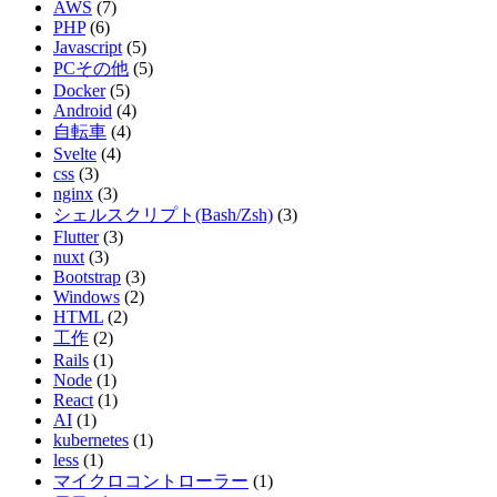
AWS
(7)
PHP
(6)
Javascript
(5)
PCその他
(5)
Docker
(5)
Android
(4)
自転車
(4)
Svelte
(4)
css
(3)
nginx
(3)
シェルスクリプト(Bash/Zsh)
(3)
Flutter
(3)
nuxt
(3)
Bootstrap
(3)
Windows
(2)
HTML
(2)
工作
(2)
Rails
(1)
Node
(1)
React
(1)
AI
(1)
kubernetes
(1)
less
(1)
マイクロコントローラー
(1)