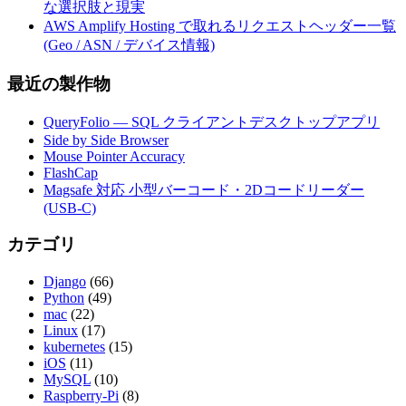
な選択肢と現実
AWS Amplify Hosting で取れるリクエストヘッダー一覧
(Geo / ASN / デバイス情報)
最近の製作物
QueryFolio — SQL クライアントデスクトップアプリ
Side by Side Browser
Mouse Pointer Accuracy
FlashCap
Magsafe 対応 小型バーコード・2Dコードリーダー
(USB-C)
カテゴリ
Django
(66)
Python
(49)
mac
(22)
Linux
(17)
kubernetes
(15)
iOS
(11)
MySQL
(10)
Raspberry-Pi
(8)