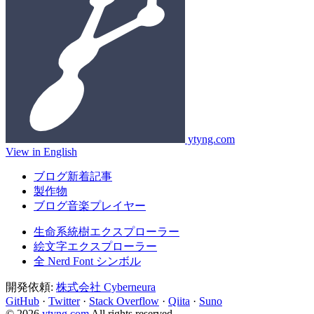
ytyng.com
View in English
ブログ新着記事
製作物
ブログ音楽プレイヤー
生命系統樹エクスプローラー
絵文字エクスプローラー
全 Nerd Font シンボル
開発依頼:
株式会社 Cyberneura
GitHub
·
Twitter
·
Stack Overflow
·
Qiita
·
Suno
© 2026
ytyng.com
All rights reserved.