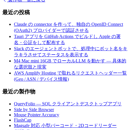
最近の投稿
Claude の connector を作って、独自の OpenID Connect
(OAuth2) プロバイダーで認証させる
Tauri アプリを GitHub Actions でビルドし Apple の署
名・公証をして配布する
Slack のエージェントボットで、処理中にボット名をキ
ラキラさせてステータスを表示する
M4 Mac mini 16GB でローカルLLM を動かす — 具体的
な選択肢と現実
AWS Amplify Hosting で取れるリクエストヘッダー一覧
(Geo / ASN / デバイス情報)
最近の製作物
QueryFolio — SQL クライアントデスクトップアプリ
Side by Side Browser
Mouse Pointer Accuracy
FlashCap
Magsafe 対応 小型バーコード・2Dコードリーダー