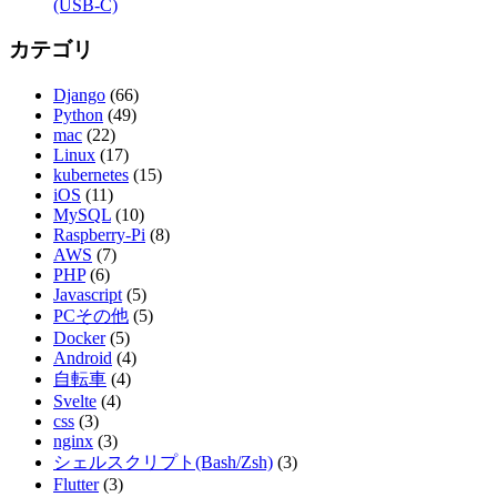
(USB-C)
カテゴリ
Django
(66)
Python
(49)
mac
(22)
Linux
(17)
kubernetes
(15)
iOS
(11)
MySQL
(10)
Raspberry-Pi
(8)
AWS
(7)
PHP
(6)
Javascript
(5)
PCその他
(5)
Docker
(5)
Android
(4)
自転車
(4)
Svelte
(4)
css
(3)
nginx
(3)
シェルスクリプト(Bash/Zsh)
(3)
Flutter
(3)