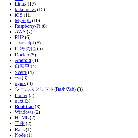
Linux
(17)
kubernetes
(15)
iOS
(11)
MySQL
(10)
Raspberry-Pi
(8)
AWS
(7)
PHP
(6)
Javascript
(5)
PCその他
(5)
Docker
(5)
Android
(4)
自転車
(4)
Svelte
(4)
css
(3)
nginx
(3)
シェルスクリプト(Bash/Zsh)
(3)
Flutter
(3)
nuxt
(3)
Bootstrap
(3)
Windows
(2)
HTML
(2)
工作
(2)
Rails
(1)
Node
(1)