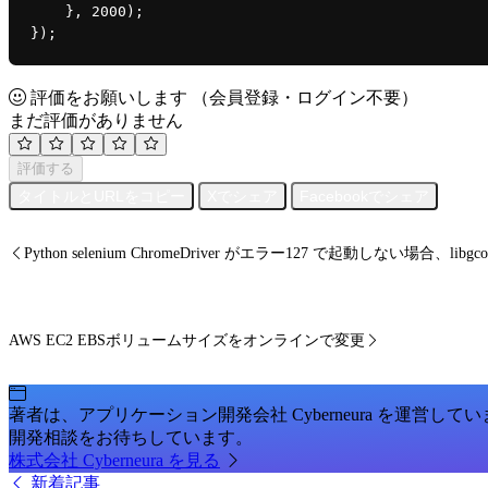
    }, 
2000
);
});
評価をお願いします
（会員登録・ログイン不要）
まだ評価がありません
評価する
タイトルとURLをコピー
Xでシェア
Facebookでシェア
Python selenium ChromeDriver がエラー127 で起動しない場合、lib
AWS EC2 EBSボリュームサイズをオンラインで変更
著者は、アプリケーション開発会社 Cyberneura を運営して
開発相談をお待ちしています。
株式会社 Cyberneura を見る
新着記事