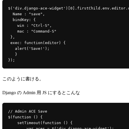
$('div.django-ace-widget')[0].firstChild.env.editor.
  Name : "save",
  bindKey: {
    win : "Ctrl-S",
    mac : "Command-S"
 },
 exec: function(editor) {
   alert('Save!');
   }
});
このように書ける。
Django の Admin 用 JS にするとこんな
// Admin ACE Save
$
(
function 
() {
setTimeout
(
function 
() {
var 
aces 
= 
$
(
'
div
.
django-ace-widget
'
);