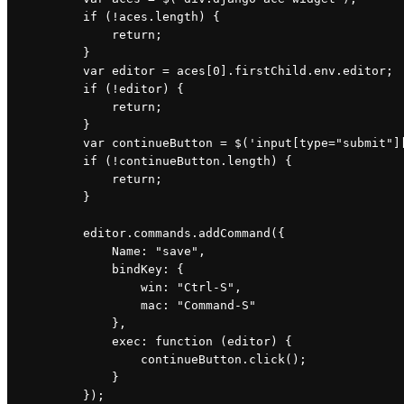
if 
(!
aces
.
length
) {
return
;
        }
var 
editor 
= 
aces
[
0
].
firstChild
.
env
.
editor
;
if 
(!
editor
) {
return
;
        }
var 
continueButton 
= 
$
(
'
input
[
type
="submit"]
if 
(!
continueButton
.
length
) {
return
;
        }
editor
.
commands
.
addCommand
({
Name
: 
"save"
,
bindKey
: {
win
: 
"Ctrl-S"
,
mac
: 
"Command-S"
},
exec
: 
function 
(editor) {
continueButton
.
click
();
            }
        });