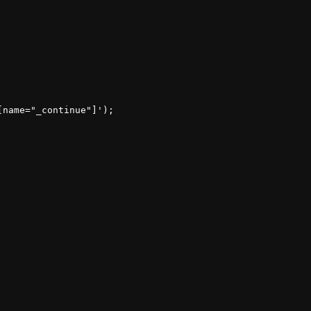
[
name
="_continue"]'
);