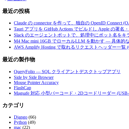
最近の投稿
Claude の connector を作って、独自の OpenID Conne
Tauri アプリを GitHub Actions でビルドし Apple
Slack のエージェントボットで、処理中にボット名を
M4 Mac mini 16GB でローカルLLM を動かす — 具
AWS Amplify Hosting で取れるリクエストヘッダー一覧 (G
最近の製作物
QueryFolio — SQL クライアントデスクトップアプリ
Side by Side Browser
Mouse Pointer Accuracy
FlashCap
Magsafe 対応 小型バーコード・2Dコードリーダー (USB-
カテゴリ
Django
(66)
Python
(49)
mac
(22)