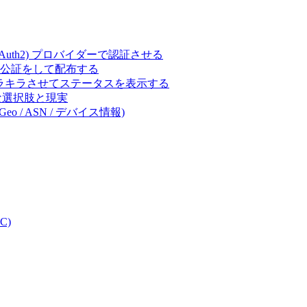
ct (OAuth2) プロバイダーで認証させる
 の署名・公証をして配布する
キラキラさせてステータスを表示する
体的な選択肢と現実
eo / ASN / デバイス情報)
C)