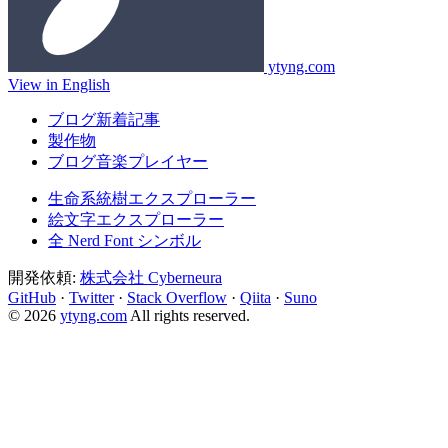
ytyng.com
View in English
ブログ新着記事
製作物
ブログ音楽プレイヤー
生命系統樹エクスプローラー
絵文字エクスプローラー
全 Nerd Font シンボル
開発依頼:
株式会社 Cyberneura
GitHub
·
Twitter
·
Stack Overflow
·
Qiita
·
Suno
© 2026
ytyng.com
All rights reserved.