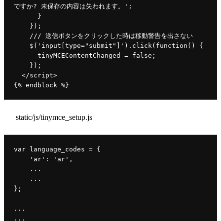
ですか
? 
未保存の内容は失われます。
'
;
      }
    });
/// 
送信ボタンをクリックした時は移動警告を出さない
$
(
'
input
[
type
="submit"]'
).
click
(
function
() {
tinyMCEContentChanged 
= 
false
;
    });
  </
script
>
{% 
endblock 
%}
static/js/tinymce_setup.js
var 
language_codes 
= {
'ar'
: 
'ar'
,
    ...
    ...
};
...
...