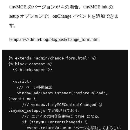
tinyMCE のバージョンが 4 の場合、tinyMCE.init の
setup オプションで、onChange イベントを追加できま
す。
templates/admin/blog/blogpost/change_form.html
{% 
extends 
'admin/change_form.html' 
%}
{% 
block 
content 
%}
  {{ 
block
.
super 
}}
  <
script
>
/// 
ページ移動確認
window
.
addEventListener
(
'beforeunload'
, 
(event) => {
/// window.tinyMCEContentChanged 
は
tinymce_setup.js 
で定義されており、
/// 
エディタの内容変更時に
 true 
になる。
if 
(
tinyMCEContentChanged
) {
        event.
returnValue 
= 
'
ページを移動してよろしい