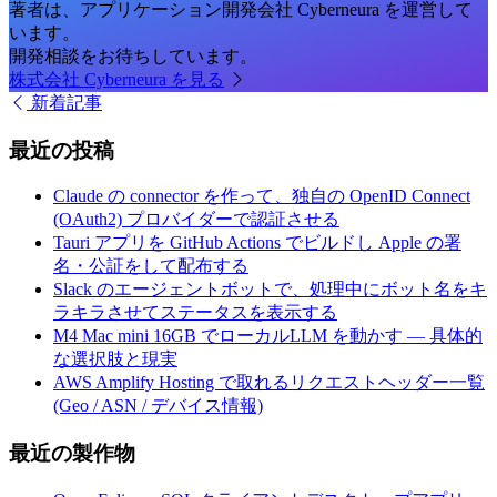
著者は、アプリケーション開発会社 Cyberneura を運営して
います。
開発相談をお待ちしています。
株式会社 Cyberneura を見る
新着記事
最近の投稿
Claude の connector を作って、独自の OpenID Connect
(OAuth2) プロバイダーで認証させる
Tauri アプリを GitHub Actions でビルドし Apple の署
名・公証をして配布する
Slack のエージェントボットで、処理中にボット名をキ
ラキラさせてステータスを表示する
M4 Mac mini 16GB でローカルLLM を動かす — 具体的
な選択肢と現実
AWS Amplify Hosting で取れるリクエストヘッダー一覧
(Geo / ASN / デバイス情報)
最近の製作物