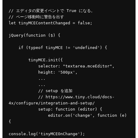
// 
エディタの変更イベントで
 True 
になる。
// 
ページ移動時に警告を出す
let 
tinyMCEContentChanged 
= 
false
;
jQuery
(
function 
($) {
if 
(
typeof 
tinyMCE 
!= 
'undefined'
) {
tinyMCE
.
init
({
selector
: 
"textarea.mceEditor"
,
height
: 
'500px'
,
            ...
            ...
            // setup を追加
            // https://www.tiny.cloud/docs-
4x/configure/integration-and-setup/
setup
: 
function 
(editor) {
editor.
on
(
'change'
, 
function 
(e) 
{
console
.
log
(
'tinyMCEOnChange'
);