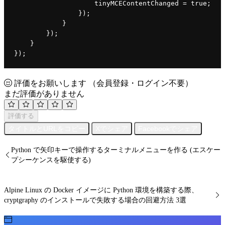
tinyMCEContentChanged 
= 
true
;
                });
            }
        });
    }
});
評価をお願いします
（会員登録・ログイン不要）
まだ評価がありません
評価する
タイトルとURLをコピー
Xでシェア
Facebookでシェア
Python で矢印キーで操作するターミナルメニューを作る (エスケー
プシーケンスを駆使する)
Alpine Linux の Docker イメージに Python 環境を構築する際、
cryptgraphy のインストールで失敗する場合の回避方法 3選