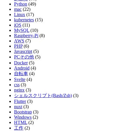
Python
(49)
mac
(22)
Linux
(17)
kubernetes
(15)
iOS
(11)
MySQL
(10)
Raspberry-Pi
(8)
AWS
(7)
PHP
(6)
Javascript
(5)
PCその他
(5)
Docker
(5)
Android
(4)
自転車
(4)
Svelte
(4)
css
(3)
nginx
(3)
シェルスクリプト(Bash/Zsh)
(3)
Flutter
(3)
nuxt
(3)
Bootstrap
(3)
Windows
(2)
HTML
(2)
工作
(2)