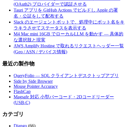
(OAuth2) プロバイダーで認証させる
Tauri アプリを GitHub Actions でビルドし Apple の署
名・公証をして配布する
Slack のエージェントボットで、処理中にボット名をキ
ラキラさせてステータスを表示する
M4 Mac mini 16GB でローカルLLM を動かす — 具体的
な選択肢と現実
AWS Amplify Hosting で取れるリクエストヘッダー一覧
(Geo / ASN / デバイス情報)
最近の製作物
QueryFolio — SQL クライアントデスクトップアプリ
Side by Side Browser
Mouse Pointer Accuracy
FlashCap
Magsafe 対応 小型バーコード・2Dコードリーダー
(USB-C)
カテゴリ
Django
(66)