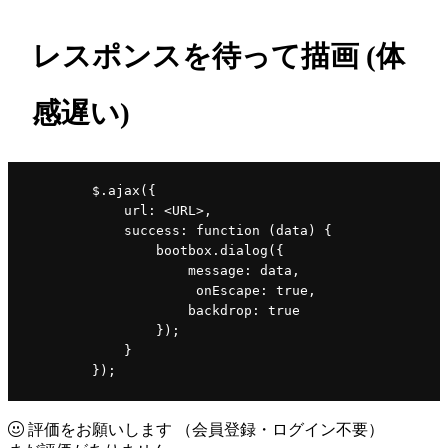
レスポンスを待って描画 (体
感遅い)
        $.ajax({
            url: <URL>,
            success: function (data) {
                bootbox.dialog({
                    message: data,
                     onEscape: true,
                    backdrop: true
                });
            }
        });
評価をお願いします
（会員登録・ログイン不要）