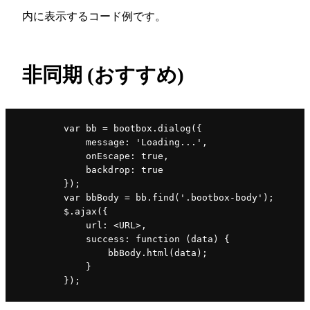
内に表示するコード例です。
非同期 (おすすめ)
        var bb = bootbox.dialog({
            message: 'Loading...',
            onEscape: true,
            backdrop: true
        });
        var bbBody = bb.find('.bootbox-body');
        $.ajax({
            url: <URL>,
            success: function (data) {
                bbBody.html(data);
            }
        });