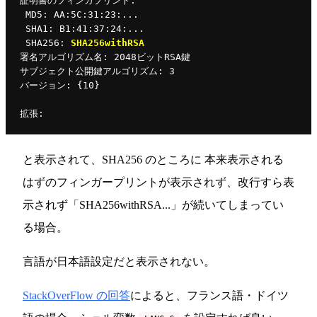
証明書のフィンガプリント:
 MD5: AA:5C:31:23:...
 SHA1: B1:41:37:24:...
 SHA256: 
SHA256withRSA
署名アルゴリズム名: 2048ビットRSA鍵
サブジェクト公開鍵アルゴリズム: 3
バージョン: {10}
拡張:
と表示されて、SHA256 のところに 本来表示される
はずのフィンガープリントが表示されず、改行すら表
示されず「SHA256withRSA...」が続いてしまってい
る場合。
言語が日本語設定だと表示されない。
StackOverFlow の回答
によると、フランス語・ドイツ