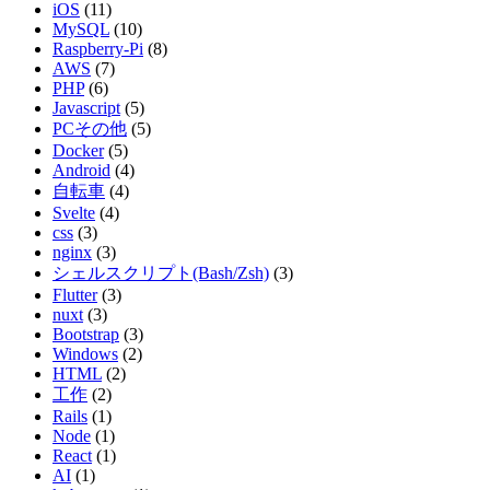
iOS
(11)
MySQL
(10)
Raspberry-Pi
(8)
AWS
(7)
PHP
(6)
Javascript
(5)
PCその他
(5)
Docker
(5)
Android
(4)
自転車
(4)
Svelte
(4)
css
(3)
nginx
(3)
シェルスクリプト(Bash/Zsh)
(3)
Flutter
(3)
nuxt
(3)
Bootstrap
(3)
Windows
(2)
HTML
(2)
工作
(2)
Rails
(1)
Node
(1)
React
(1)
AI
(1)