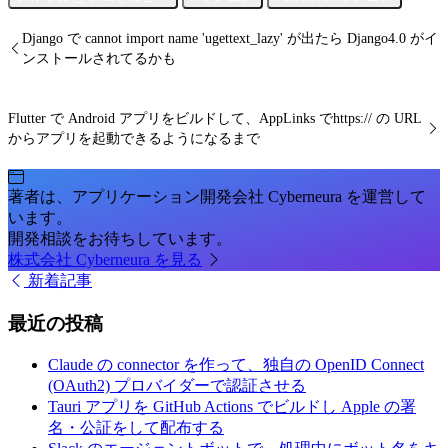
Django で cannot import name 'ugettext_lazy' が出たら Django4.0 がイ
ンストールされてるかも
Flutter で Android アプリをビルドして、AppLinks でhttps:// の URL
からアプリを起動できるようになるまで
著者は、アプリケーション開発会社 Cyberneura を運営して
います。
開発相談をお待ちしています。
株式会社 Cyberneura を見る
新着記事
最近の投稿
Claude の connector を作って、独自の OpenID Connect
(OAuth2) プロバイダーで認証させる
Tauri アプリを GitHub Actions でビルドし Apple の署
名・公証をして配布する