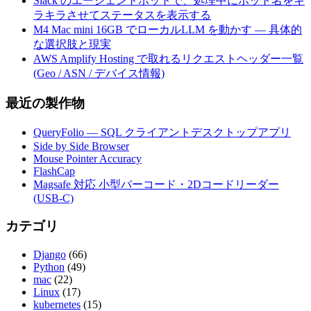
Slack のエージェントボットで、処理中にボット名をキ
ラキラさせてステータスを表示する
M4 Mac mini 16GB でローカルLLM を動かす — 具体的
な選択肢と現実
AWS Amplify Hosting で取れるリクエストヘッダー一覧
(Geo / ASN / デバイス情報)
最近の製作物
QueryFolio — SQL クライアントデスクトップアプリ
Side by Side Browser
Mouse Pointer Accuracy
FlashCap
Magsafe 対応 小型バーコード・2Dコードリーダー
(USB-C)
カテゴリ
Django
(66)
Python
(49)
mac
(22)
Linux
(17)
kubernetes
(15)