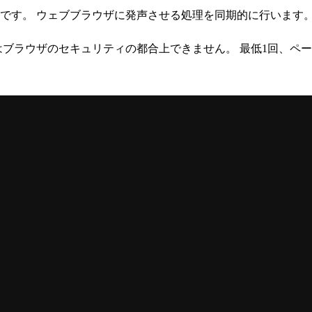
 await するコードです。 ウェブブラウザに発声させる処理を同期的に行います
ことはブラウザのセキュリティの都合上できません。 最低1回、