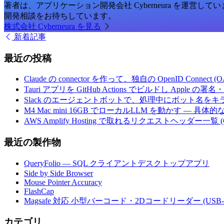
著者は、アプリケーション開発会社 Cyberneura を運営して
開発相談をお待ちしています。
株式会社 Cyberneura を見る
新着記事
最近の投稿
Claude の connector を作って、独自の OpenID Conne
Tauri アプリを GitHub Actions でビルドし Apple
Slack のエージェントボットで、処理中にボット名を
M4 Mac mini 16GB でローカルLLM を動かす — 具
AWS Amplify Hosting で取れるリクエストヘッダー一覧 (G
最近の製作物
QueryFolio — SQL クライアントデスクトップアプリ
Side by Side Browser
Mouse Pointer Accuracy
FlashCap
Magsafe 対応 小型バーコード・2Dコードリーダー (USB-
カテゴリ