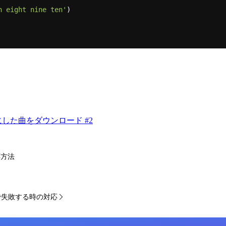
n eight nine ten'
)

した曲をダウンロード #2
応方法
lzlib で失敗する時の対応