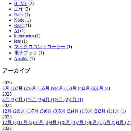
HTML
(2)
工作
(2)
Rails
(1)
Node
(1)
React
(1)
AI
(1)
kubernetes
(1)
less
(1)
マイクロコントローラー
(1)
電子ブック
(1)
Ansible
(1)
アーカイブ
2026
8月
(1)
7月
(2)
6月
(1)
5月
(9)
4月
(1)
3月
(4)
2月
(6)
1月
(4)
2025
8月
(2)
7月
(1)
5月
(3)
4月
(1)
3月
(2)
1月
(1)
2024
12月
(2)
9月
(1)
7月
(3)
6月
(3)
5月
(2)
4月
(1)
3月
(2)
2月
(1)
1月
(1)
2023
12月
(3)
11月
(2)
10月
(2)
9月
(1)
8月
(3)
7月
(3)
6月
(1)
5月
(5)
4月
(2)
2022