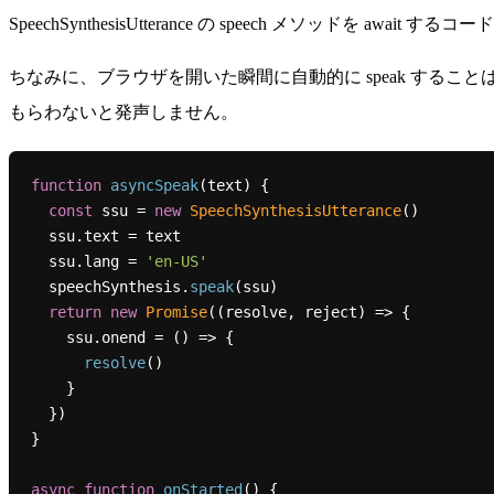
SpeechSynthesisUtterance の speech メソッドを
ちなみに、ブラウザを開いた瞬間に自動的に speak する
もらわないと発声しません。
function
asyncSpeak
(
text
) {

const
 ssu = 
new
SpeechSynthesisUtterance
()

  ssu.
text
 = text

  ssu.
lang
 = 
'en-US'
  speechSynthesis.
speak
(ssu)

return
new
Promise
(
(
resolve, reject
) =>
 {

    ssu.
onend
 = 
() =>
 {

resolve
()

    }

  })

}

async
function
onStarted
(
) {
