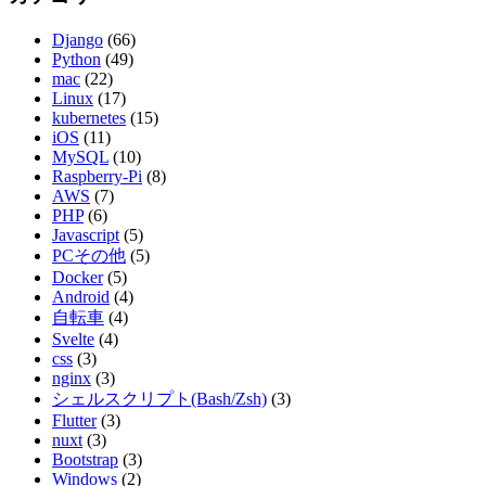
Django
(66)
Python
(49)
mac
(22)
Linux
(17)
kubernetes
(15)
iOS
(11)
MySQL
(10)
Raspberry-Pi
(8)
AWS
(7)
PHP
(6)
Javascript
(5)
PCその他
(5)
Docker
(5)
Android
(4)
自転車
(4)
Svelte
(4)
css
(3)
nginx
(3)
シェルスクリプト(Bash/Zsh)
(3)
Flutter
(3)
nuxt
(3)
Bootstrap
(3)
Windows
(2)