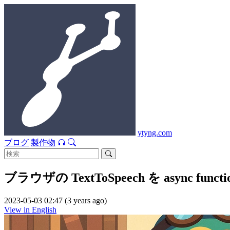
ytyng.com
ブログ
製作物
ブラウザの TextToSpeech を async func
2023-05-03 02:47 (3 years ago)
View in English