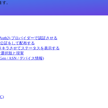
います。
ct (OAuth2) プロバイダーで認証させる
 の署名・公証をして配布する
キラキラさせてステータスを表示する
体的な選択肢と現実
eo / ASN / デバイス情報)
C)