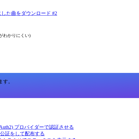
した曲をダウンロード #2
箇所がわかりにくい)
います。
ct (OAuth2) プロバイダーで認証させる
 の署名・公証をして配布する