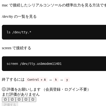
mac で接続したシリアルコンソールの標準出力を見る方法です。 C
/dev/tty の一覧を見る
screen で接続する
終了するには
→
→
Control + A
k
y
評価をお願いします
（会員登録・ログイン不要）
まだ評価がありません
評価する