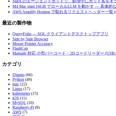
Slack のエージェントボットで、処理中にボット名を
M4 Mac mini 16GB でローカルLLM を動かす — 具
AWS Amplify Hosting で取れるリクエストヘッダー一覧 (G
最近の製作物
QueryFolio — SQL クライアントデスクトップアプリ
Side by Side Browser
Mouse Pointer Accuracy
FlashCap
Magsafe 対応 小型バーコード・2Dコードリーダー (USB-
カテゴリ
Django
(66)
Python
(49)
mac
(22)
Linux
(17)
kubernetes
(15)
iOS
(11)
MySQL
(10)
Raspberry-Pi
(8)
AWS
(7)