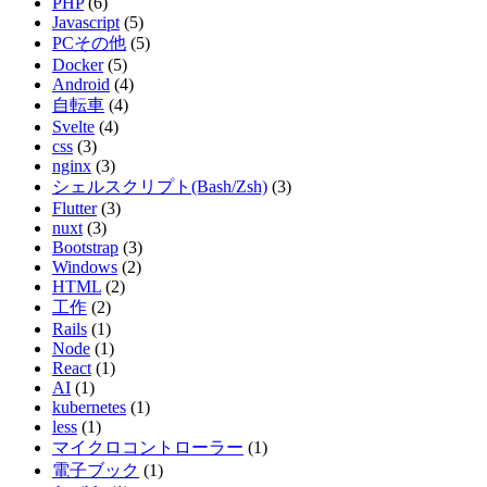
PHP
(6)
Javascript
(5)
PCその他
(5)
Docker
(5)
Android
(4)
自転車
(4)
Svelte
(4)
css
(3)
nginx
(3)
シェルスクリプト(Bash/Zsh)
(3)
Flutter
(3)
nuxt
(3)
Bootstrap
(3)
Windows
(2)
HTML
(2)
工作
(2)
Rails
(1)
Node
(1)
React
(1)
AI
(1)
kubernetes
(1)
less
(1)
マイクロコントローラー
(1)
電子ブック
(1)