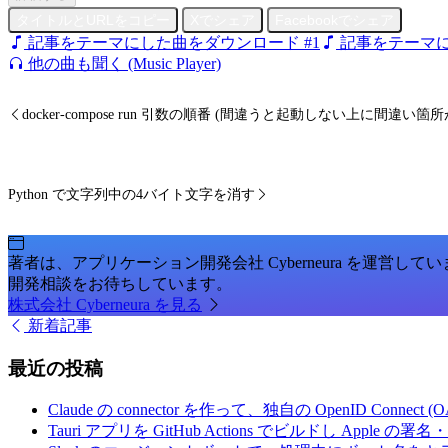
タイトルとURLをコピー
Xでシェア
Facebookでシェア
記事をテーマにした曲をダウンロード #1
記事をテーマに
他の曲も聞く (Music Player)
docker-compose run 引数の順番 (間違うと起動しない上に間違い
Python で文字列中の4バイト文字を消す
著者は、アプリケーション開発会社 Cyberneura を運営して
開発相談をお待ちしています。
株式会社 Cyberneura を見る
新着記事
最近の投稿
Claude の connector を作って、独自の OpenID Conne
Tauri アプリを GitHub Actions でビルドし Apple