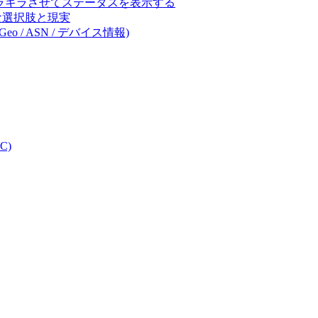
キラキラさせてステータスを表示する
体的な選択肢と現実
eo / ASN / デバイス情報)
C)