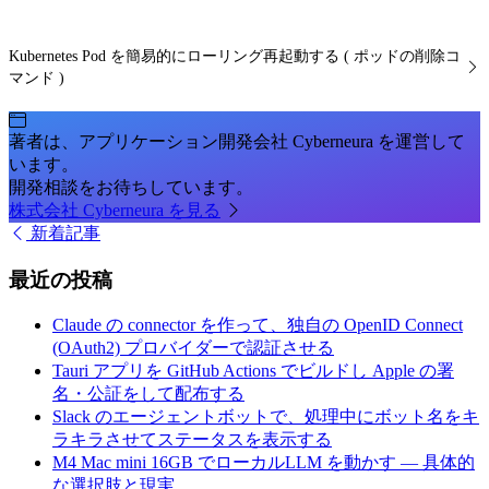
Kubernetes Pod を簡易的にローリング再起動する ( ポッドの削除コ
マンド )
著者は、アプリケーション開発会社 Cyberneura を運営して
います。
開発相談をお待ちしています。
株式会社 Cyberneura を見る
新着記事
最近の投稿
Claude の connector を作って、独自の OpenID Connect
(OAuth2) プロバイダーで認証させる
Tauri アプリを GitHub Actions でビルドし Apple の署
名・公証をして配布する
Slack のエージェントボットで、処理中にボット名をキ
ラキラさせてステータスを表示する
M4 Mac mini 16GB でローカルLLM を動かす — 具体的
な選択肢と現実