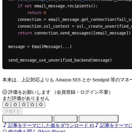
if
not
 email_message.recipients():

return
0
    connection = email_message.get_connection(fail_silently=fail_silently)

    connection.ssl_context = ssl._create_unverified_context()

return
 connection.send_messages([email_message])

message = EmailMessage(...)

本来は、上記対応よりも Amazon SES とか Sendgrid 等
評価をお願いします
（会員登録・ログイン不要）
まだ評価がありません
評価する
タイトルとURLをコピー
Xでシェア
Facebookでシェア
記事をテーマにした曲をダウンロード #1
記事をテーマに
他の曲も聞く (Music Player)