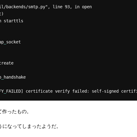
)

ap
_
socket

create

o
_
handshake

FY
_
FAILED] certificate verify failed: self-signed certif
ルして作ったもの。
うになってしまったようだ。