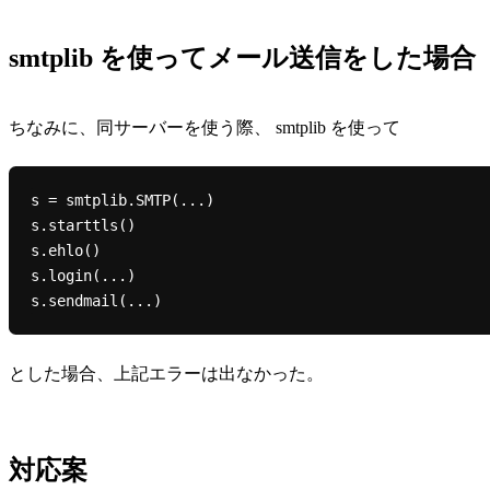
smtplib を使ってメール送信をした場合
ちなみに、同サーバーを使う際、 smtplib を使って
s = smtplib.SMTP(...)

s.starttls()

s.ehlo()

s.login(...)

とした場合、上記エラーは出なかった。
対応案