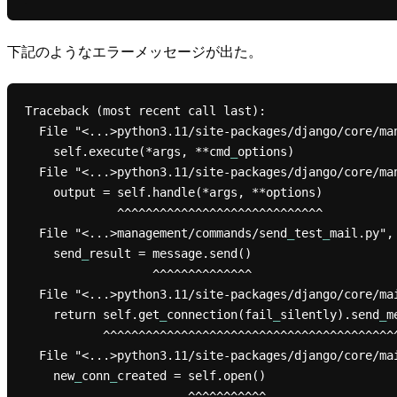
下記のようなエラーメッセージが出た。
Traceback (most recent call last):

  File "<...>python3.11/site-packages/django/core/m
    self.execute(*args, **cmd
_
options)

  File "<...>python3.11/site-packages/django/core/management/base.py", line 459, in execute

    output = self.handle(*args, **options)

             ^^^^^^^^^^^^^^^^^^^^^^^^^^^^^

  File "<...>management/commands/send
_
test
_
mail.py",
    send
_
result = message.send()

                  ^^^^^^^^^^^^^^

  File "<...>python3.11/site-packages/django/core/mail/message.py", line 300, in send

    return self.get
_
connection(fail
_
silently).send
_
m
           ^^^^^^^^^^^^^^^^^^^^^^^^^^^^^^^^^^^^^^^^^^^^^^^^^^^^^^^^

  File "<...>python3.11/site-packages/django/core/m
    new
_
conn
_
created = self.open()

                       ^^^^^^^^^^^
