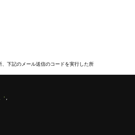
新した所、下記のメール送信のコードを実行した所
。'
,
