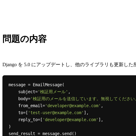
問題の内容
Django を 5.0 にアップデートし、他のライブラリも更
message = EmailMessage(

    subject=
'検証用メール'
,

    body=
'検証用のメールを送信しています。無視してください
    from_email=
'developer@example.com'
,

    to=[
'test-user@example.com'
],

    reply_to=[
'developer@example.com'
],

)
