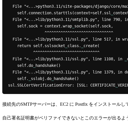
  File "<...>python3.11/site-packages/django/core/mail/backends/smtp.py", line 93, in open

    self.connection.starttls(context=self.ssl
_
context
  File "<...>lib/python3.11/smtplib.py", line 790, in starttls

    self.sock = context.wrap
_
socket(self.sock,

                ^^^^^^^^^^^^^^^^^^^^^^^^^^^^^^

  File "<...>lib/python3.11/ssl.py", line 517, in wr
    return self.sslsocket
_
class.
_
create(

           ^^^^^^^^^^^^^^^^^^^^^^^^^^^^^

  File "<...>lib/python3.11/ssl.py", line 1108, in 
_
    self.do
_
handshake()

  File "<...>lib/python3.11/ssl.py", line 1379, in d
    self.
_
sslobj.do
_
handshake()

ssl.SSLCertVerificationError: [SSL: CERTIFICATE
_
VERI
接続先のSMTPサーバーは、EC2 に Postfix をインストー
自己署名証明書がベリファイできないとこのエラーが出るよ