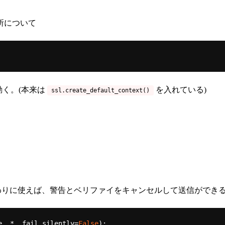
所について
く。(本来は
を入れている)
ssl.create_default_context()
りに使えば、警告とベリファイをキャンセルして送信ができ
e, *, fail_silently=
False
):
