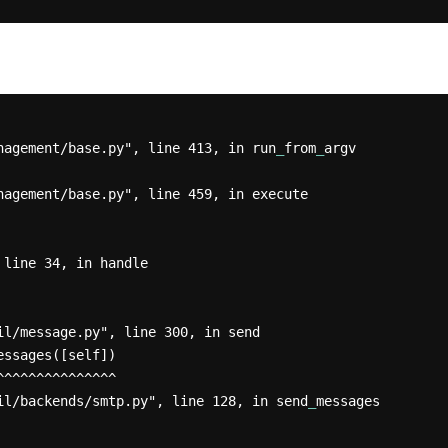
anagement/base.py", line 413, in run
_
from
_
argv

 line 34, in handle

essages([self])

ail/backends/smtp.py", line 128, in send
_
messages
