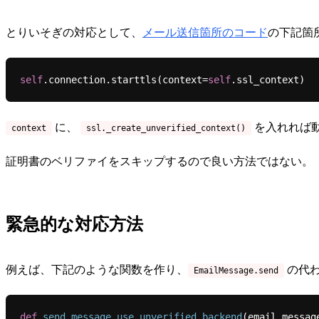
とりいそぎの対応として、
メール送信箇所のコード
の下記箇
self
.connection.starttls(context=
self
に、
を入れれば動
context
ssl._create_unverified_context()
証明書のベリファイをスキップするので良い方法ではない。
緊急的な対応方法
例えば、下記のような関数を作り、
の代わ
EmailMessage.send
def
send_message_use_unverified_backend
(
email_messag