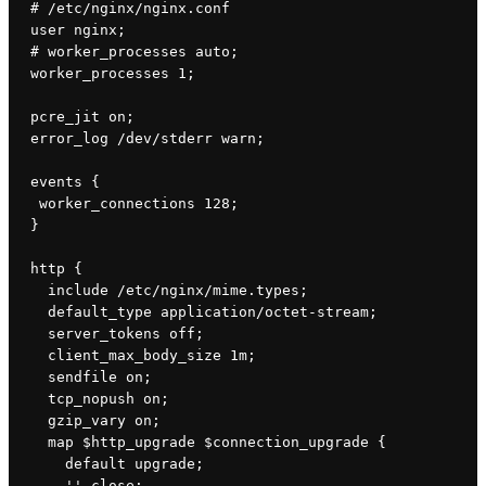
# /etc/nginx/nginx.conf
user nginx;
# worker_processes auto;
worker_processes 1;
pcre_jit on;
error_log /dev/stderr warn;
events {
 worker_connections 128;
}
http {
  include /etc/nginx/mime.types;
  default_type application/octet-stream;
  server_tokens off;
  client_max_body_size 1m;
  sendfile on;
  tcp_nopush on;
  gzip_vary on;
  map $http_upgrade $connection_upgrade {
    default upgrade;
    '' close;