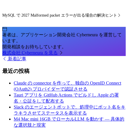
MySQL で 2027 Malformed packet エラーが出る場合の解決ヒント
著者は、アプリケーション開発会社 Cyberneura を運営して
います。
開発相談をお待ちしています。
株式会社 Cyberneura を見る
新着記事
最近の投稿
Claude の connector を作って、独自の OpenID Connect
(OAuth2) プロバイダーで認証させる
Tauri アプリを GitHub Actions でビルドし Apple の署
名・公証をして配布する
Slack のエージェントボットで、処理中にボット名をキ
ラキラさせてステータスを表示する
M4 Mac mini 16GB でローカルLLM を動かす — 具体的
な選択肢と現実