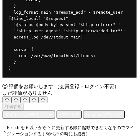
  }
  log_format main '$remote_addr - $remote_user 
[$time_local] "$request" '
  '$status $body_bytes_sent "$http_referer" '
  '"$http_user_agent" "$http_x_forwarded_for"';
  access_log /dev/stdout main;
  server {
    root /var/www/localhost/htdocs;
  }
}
評価をお願いします
（会員登録・ログイン不要）
まだ評価がありません
評価する
タイトルとURLをコピー
Xでシェア
Facebookでシェア
Redash を 6 以下から 7 に更新する際に起動できなくなるのでマイ
グレーションする ( 8から9 の時にも必要)