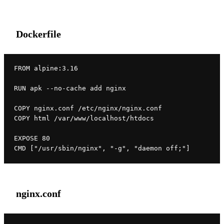
Dockerfile
FROM alpine:3.16
RUN apk --no-cache add nginx
COPY nginx.conf /etc/nginx/nginx.conf
COPY html /var/www/localhost/htdocs
EXPOSE 80
CMD ["/usr/sbin/nginx", "-g", "daemon off;"]
nginx.conf