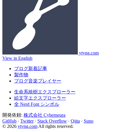
ytyng.com
View in English
ブログ新着記事
製作物
ブログ音楽プレイヤー
生命系統樹エクスプローラー
絵文字エクスプローラー
全 Nerd Font シンボル
開発依頼:
株式会社 Cyberneura
GitHub
·
Twitter
·
Stack Overflow
·
Qiita
·
Suno
© 2026
ytyng.com
All rights reserved.