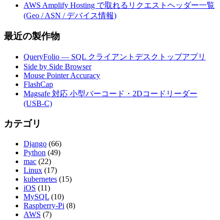
AWS Amplify Hosting で取れるリクエストヘッダー一覧
(Geo / ASN / デバイス情報)
最近の製作物
QueryFolio — SQL クライアントデスクトップアプリ
Side by Side Browser
Mouse Pointer Accuracy
FlashCap
Magsafe 対応 小型バーコード・2Dコードリーダー
(USB-C)
カテゴリ
Django
(66)
Python
(49)
mac
(22)
Linux
(17)
kubernetes
(15)
iOS
(11)
MySQL
(10)
Raspberry-Pi
(8)
AWS
(7)