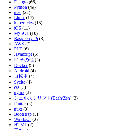
Django
(66)
Python
(49)
mac
(22)
Linux
(17)
kubernetes
(15)
iOS
(11)
MySQL
(10)
Raspberry-Pi
(8)
AWS
(7)
PHP
(6)
Javascript
(5)
PCその他
(5)
Docker
(5)
Android
(4)
自転車
(4)
Svelte
(4)
css
(3)
nginx
(3)
シェルスクリプト(Bash/Zsh)
(3)
Flutter
(3)
nuxt
(3)
Bootstrap
(3)
Windows
(2)
HTML
(2)