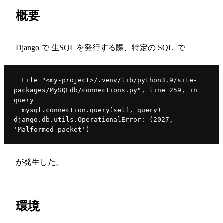
概要
Django で 生SQL を発行する際、特定の SQL で
  File "<my-project>/.venv/lib/python3.9/site-
packages/MySQLdb/connections.py", line 259, in 
query
 _mysql.connection.query(self, query)
django.db.utils.OperationalError: (2027, 
'Malformed packet')
が発生した。
環境