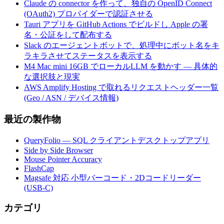
Claude の connector を作って、独自の OpenID Connect
(OAuth2) プロバイダーで認証させる
Tauri アプリを GitHub Actions でビルドし Apple の署
名・公証をして配布する
Slack のエージェントボットで、処理中にボット名をキ
ラキラさせてステータスを表示する
M4 Mac mini 16GB でローカルLLM を動かす — 具体的
な選択肢と現実
AWS Amplify Hosting で取れるリクエストヘッダー一覧
(Geo / ASN / デバイス情報)
最近の製作物
QueryFolio — SQL クライアントデスクトップアプリ
Side by Side Browser
Mouse Pointer Accuracy
FlashCap
Magsafe 対応 小型バーコード・2Dコードリーダー
(USB-C)
カテゴリ