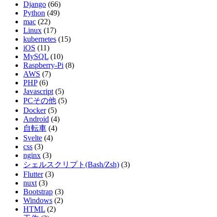
Django
(66)
Python
(49)
mac
(22)
Linux
(17)
kubernetes
(15)
iOS
(11)
MySQL
(10)
Raspberry-Pi
(8)
AWS
(7)
PHP
(6)
Javascript
(5)
PCその他
(5)
Docker
(5)
Android
(4)
自転車
(4)
Svelte
(4)
css
(3)
nginx
(3)
シェルスクリプト(Bash/Zsh)
(3)
Flutter
(3)
nuxt
(3)
Bootstrap
(3)
Windows
(2)
HTML
(2)