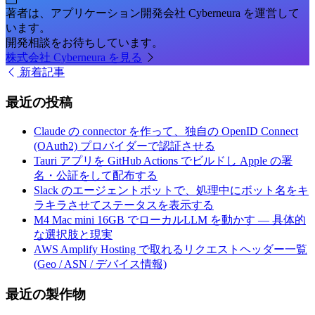
著者は、アプリケーション開発会社 Cyberneura を運営して
います。
開発相談をお待ちしています。
株式会社 Cyberneura を見る
新着記事
最近の投稿
Claude の connector を作って、独自の OpenID Connect
(OAuth2) プロバイダーで認証させる
Tauri アプリを GitHub Actions でビルドし Apple の署
名・公証をして配布する
Slack のエージェントボットで、処理中にボット名をキ
ラキラさせてステータスを表示する
M4 Mac mini 16GB でローカルLLM を動かす — 具体的
な選択肢と現実
AWS Amplify Hosting で取れるリクエストヘッダー一覧
(Geo / ASN / デバイス情報)
最近の製作物