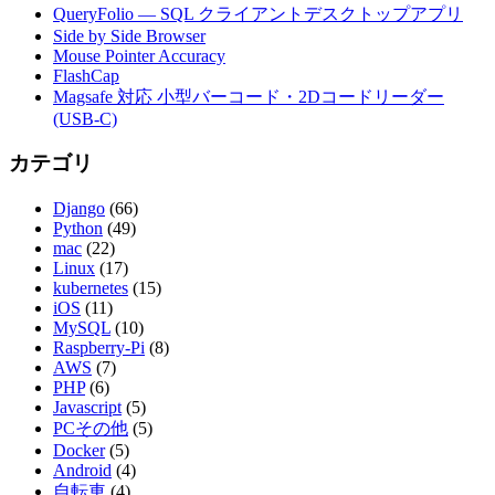
QueryFolio — SQL クライアントデスクトップアプリ
Side by Side Browser
Mouse Pointer Accuracy
FlashCap
Magsafe 対応 小型バーコード・2Dコードリーダー
(USB-C)
カテゴリ
Django
(66)
Python
(49)
mac
(22)
Linux
(17)
kubernetes
(15)
iOS
(11)
MySQL
(10)
Raspberry-Pi
(8)
AWS
(7)
PHP
(6)
Javascript
(5)
PCその他
(5)
Docker
(5)
Android
(4)
自転車
(4)