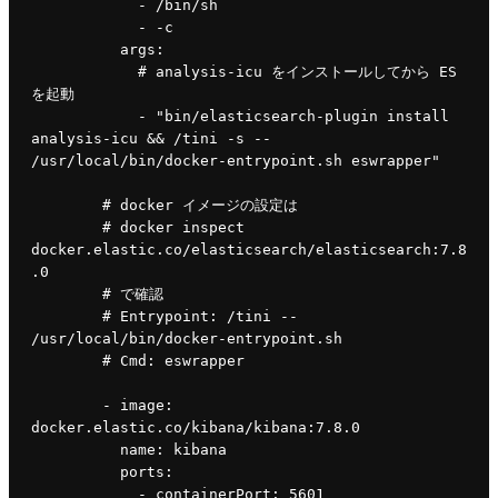
            - /bin/sh
            - -c
args
:
# analysis-icu をインストールしてから ES 
を起動
- 
"bin/elasticsearch-plugin install 
analysis-icu && /tini -s -- 
/usr/local/bin/docker-entrypoint.sh eswrapper"
# docker イメージの設定は
        # docker inspect 
docker.elastic.co/elasticsearch/elasticsearch:7.8
.0
        # で確認
        # Entrypoint: /tini -- 
/usr/local/bin/docker-entrypoint.sh
        # Cmd: eswrapper
- 
image
: 
docker.elastic.co/kibana/kibana:7.8.0
name
: kibana
ports
:
            - 
containerPort
: 5601