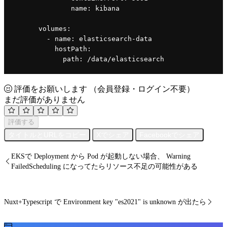
name
: kibana
volumes
:
        - 
name
: elasticsearch-data
hostPath
:
path
: /data/elasticsearch
評価をお願いします
（会員登録・ログイン不要）
まだ評価がありません
評価する
タイトルとURLをコピー
Xでシェア
Facebookでシェア
EKSで Deployment から Pod が起動しない場合、 Warning
FailedScheduling になってたらリソース不足の可能性がある
Nuxt+Typescript で Environment key "es2021" is unknown が出たら