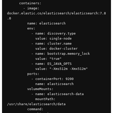
containers
:
        - 
image
: 
docker.elastic.co/elasticsearch/elasticsearch:7.8
.0
name
: elasticsearch
env
:
            - 
name
: discovery.type
value
: single-node
            - 
name
: cluster.name
value
: docker-cluster
            - 
name
: bootstrap.memory_lock
value
: 
"true"
- 
name
: ES_JAVA_OPTS
value
: 
"-Xms512m -Xmx512m"
ports
:
            - 
containerPort
: 9200
name
: elasticsearch
volumeMounts
:
            - 
name
: elasticsearch-data
mountPath
: 
/usr/share/elasticsearch/data
command
: