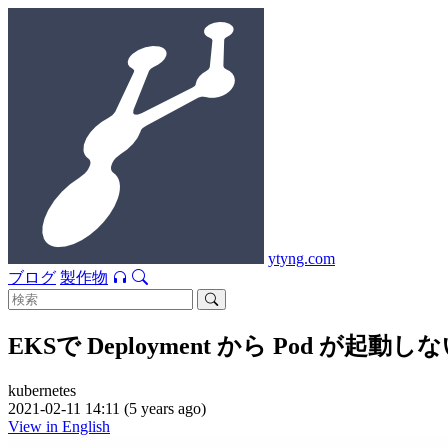
ytyng.com
ブログ
製作物
EKSで Deployment から Pod が起動
kubernetes
2021-02-11 14:11 (5 years ago)
View in English