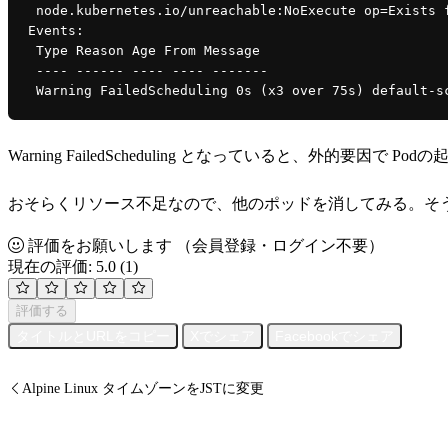
 node.kubernetes.io/unreachable:NoExecute op=Exists 
Events:
 Type Reason Age From Message
 ---- ------ ---- ---- -------
 Warning FailedScheduling 0s (x3 over 75s) default-s
Warning FailedScheduling となっていると、外的要因で 
おそらくリソース不足なので、他のポッドを消してみる。そ
評価をお願いします
（会員登録・ログイン不要）
現在の評価: 5.0
(1)
評価する
タイトルとURLをコピー
Xでシェア
Facebookでシェア
Alpine Linux タイムゾーンをJSTに変更