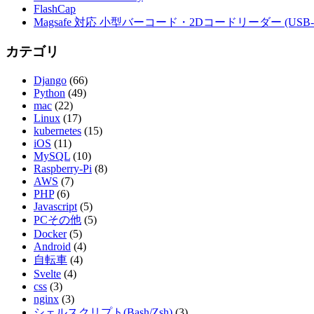
FlashCap
Magsafe 対応 小型バーコード・2Dコードリーダー (USB-
カテゴリ
Django
(66)
Python
(49)
mac
(22)
Linux
(17)
kubernetes
(15)
iOS
(11)
MySQL
(10)
Raspberry-Pi
(8)
AWS
(7)
PHP
(6)
Javascript
(5)
PCその他
(5)
Docker
(5)
Android
(4)
自転車
(4)
Svelte
(4)
css
(3)
nginx
(3)
シェルスクリプト(Bash/Zsh)
(3)