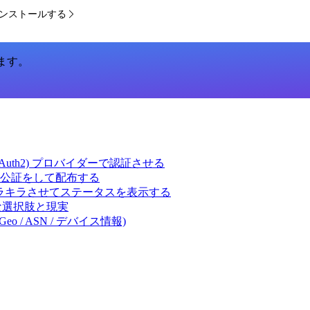
cu をインストールする
います。
ct (OAuth2) プロバイダーで認証させる
 の署名・公証をして配布する
キラキラさせてステータスを表示する
体的な選択肢と現実
eo / ASN / デバイス情報)