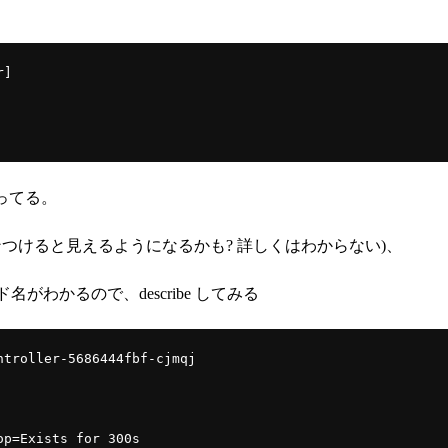
r]
になってる。
(オプションつけると見えるようになるかも? 詳しくはわからない)、
わかるので、describe してみる
ntroller-5686444fbf-cjmqj
op=Exists for 300s