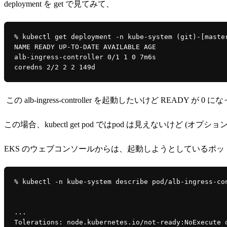
deployment を get で見てみて、
% kubectl get deployment -n kube-system (git)-[maste
NAME READY UP-TO-DATE AVAILABLE AGE
alb-ingress-controller 0/1 1 0 7m6s
coredns 2/2 2 2 149d
この alb-ingress-controller を起動したいけど READY が 0 
この場合、kubectl get pod ではpod は見えないけど 
EKS のウェブコンソールからは、起動しようとしているポッド名が
% kubectl -n kube-system describe pod/alb-ingress-co
...
Tolerations: node.kubernetes.io/not-ready:NoExecute 