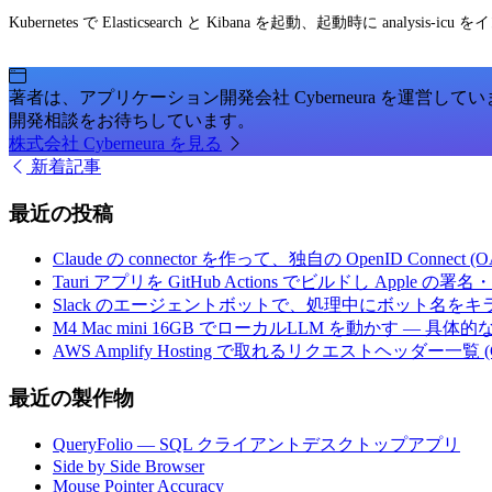
Kubernetes で Elasticsearch と Kibana を起動、起動時に analysis-i
著者は、アプリケーション開発会社 Cyberneura を運営して
開発相談をお待ちしています。
株式会社 Cyberneura を見る
新着記事
最近の投稿
Claude の connector を作って、独自の OpenID Conne
Tauri アプリを GitHub Actions でビルドし Apple
Slack のエージェントボットで、処理中にボット名を
M4 Mac mini 16GB でローカルLLM を動かす — 具
AWS Amplify Hosting で取れるリクエストヘッダー一覧 (G
最近の製作物
QueryFolio — SQL クライアントデスクトップアプリ
Side by Side Browser
Mouse Pointer Accuracy