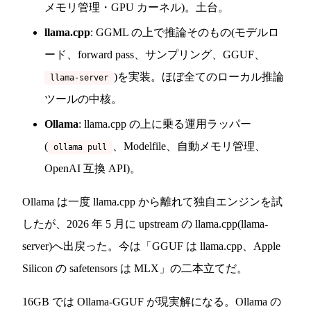
メモリ管理・GPU カーネル)。土台。
llama.cpp
: GGML の上で推論そのもの(モデルロ
ード、forward pass、サンプリング、GGUF、
)を実装。ほぼ全てのローカル推論
llama-server
ツールの中核。
Ollama
: llama.cpp の上に乗る運用ラッパー
(
、Modelfile、自動メモリ管理、
ollama pull
OpenAI 互換 API)。
Ollama は一度 llama.cpp から離れて独自エンジンを試
したが、2026 年 5 月に upstream の llama.cpp(llama-
server)へ出戻った。今は「GGUF は llama.cpp、Apple
Silicon の safetensors は MLX」の二本立てだ。
16GB では Ollama-GGUF が現実解になる。Ollama の