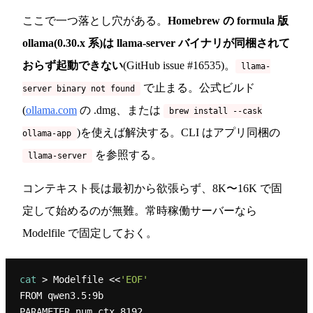
ここで一つ落とし穴がある。
Homebrew の formula 版
ollama(0.30.x 系)は llama-server バイナリが同梱されて
おらず起動できない
(GitHub issue #16535)。
llama-
で止まる。公式ビルド
server binary not found
(
ollama.com
の .dmg、または
brew install --cask
)を使えば解決する。CLI はアプリ同梱の
ollama-app
を参照する。
llama-server
コンテキスト長は最初から欲張らず、8K〜16K で固
定して始めるのが無難。常時稼働サーバーなら
Modelfile で固定しておく。
cat
 > Modelfile <<
'EOF'
FROM qwen3.5:9b

PARAMETER num_ctx 8192
