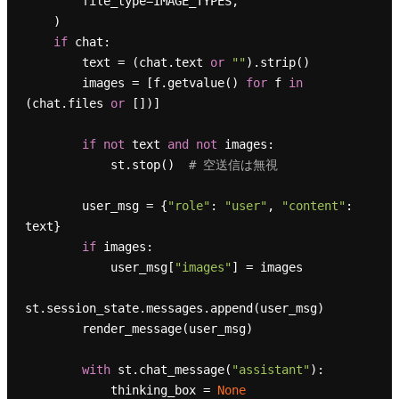
        file_type=IMAGE_TYPES,

    )

if
 chat:

        text = (chat.text 
or
""
).strip()

        images = [f.getvalue() 
for
 f 
in
(chat.files 
or
 [])]

if
not
 text 
and
not
 images:

            st.stop()  
# 空送信は無視
        user_msg = {
"role"
: 
"user"
, 
"content"
: 
text}

if
 images:

            user_msg[
"images"
] = images

st.session_state.messages.append(user_msg)

        render_message(user_msg)

with
 st.chat_message(
"assistant"
):

            thinking_box = 
None