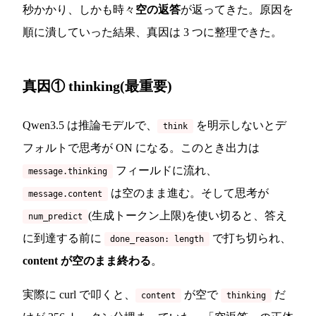
秒かかり、しかも時々
空の返答
が返ってきた。原因を
順に潰していった結果、真因は 3 つに整理できた。
真因① thinking(最重要)
Qwen3.5 は推論モデルで、
を明示しないとデ
think
フォルトで思考が ON になる。このとき出力は
フィールドに流れ、
message.thinking
は空のまま進む。そして思考が
message.content
(生成トークン上限)を使い切ると、答え
num_predict
に到達する前に
で打ち切られ、
done_reason: length
content が空のまま終わる
。
実際に curl で叩くと、
が空で
だ
content
thinking