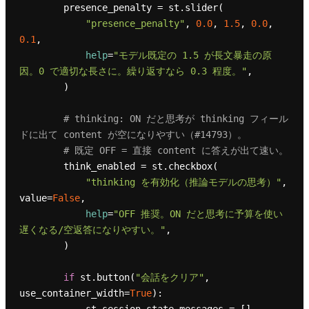
        presence_penalty = st.slider(

"presence_penalty"
, 
0.0
, 
1.5
, 
0.0
, 
0.1
,

help
=
"モデル既定の 1.5 が長文暴走の原
因。0 で適切な長さに。繰り返すなら 0.3 程度。"
,

        )

# thinking: ON だと思考が thinking フィール
ドに出て content が空になりやすい（#14793）。
# 既定 OFF = 直接 content に答えが出て速い。
        think_enabled = st.checkbox(

"thinking を有効化（推論モデルの思考）"
, 
value=
False
,

help
=
"OFF 推奨。ON だと思考に予算を使い
遅くなる/空返答になりやすい。"
,

        )

if
 st.button(
"会話をクリア"
, 
use_container_width=
True
):
