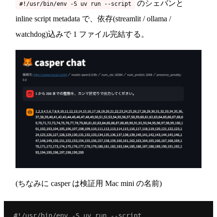
のシェバンと
#!/usr/bin/env -S uv run --script
inline script metadata で、依存(streamlit / ollama /
watchdog)込みで 1 ファイル完結する。
(ちなみに casper は検証用 Mac mini の名前)
#!/usr/bin/env -S uv run --script