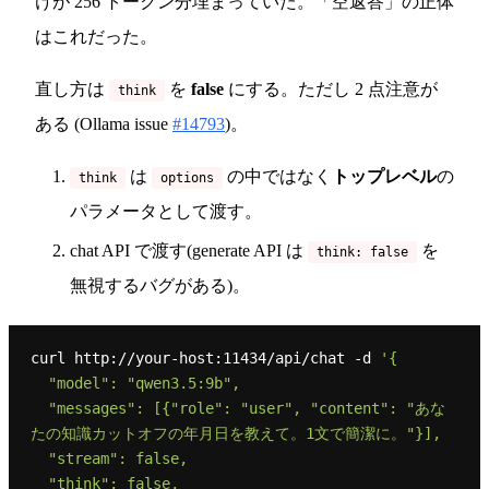
けが 256 トークン分埋まっていた。「空返答」の正体
はこれだった。
直し方は
を
false
にする。ただし 2 点注意が
think
ある (Ollama issue
#14793
)。
は
の中ではなく
トップレベル
の
think
options
パラメータとして渡す。
chat API で渡す(generate API は
を
think: false
無視するバグがある)。
curl http://your-host:11434/api/chat -d 
'{

  "model": "qwen3.5:9b",

  "messages": [{"role": "user", "content": "あな
たの知識カットオフの年月日を教えて。1文で簡潔に。"}],

  "stream": false,

  "think": false,
