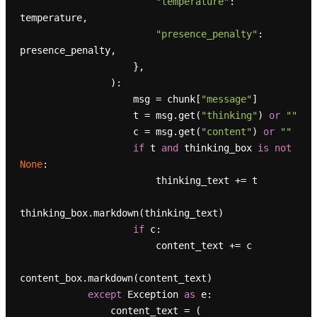
"temperature"
: 
temperature,

"presence_penalty"
: 
presence_penalty,

                    },

                ):

                    msg = chunk[
"message"
]

                    t = msg.get(
"thinking"
) 
or
""
                    c = msg.get(
"content"
) 
or
""
if
 t 
and
 thinking_box 
is
not
None
:

                        thinking_text += t

thinking_box.markdown(thinking_text)

if
 c:

                        content_text += c

content_box.markdown(content_text)

except
 Exception 
as
 e:

                content_text = (
