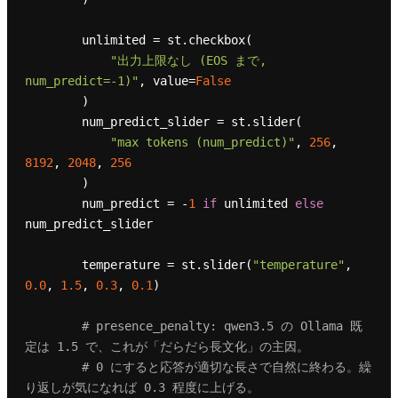
        unlimited = st.checkbox(

"出力上限なし (EOS まで, 
num_predict=-1)"
, value=
False
        )

        num_predict_slider = st.slider(

"max tokens (num_predict)"
, 
256
, 
8192
, 
2048
, 
256
        )

        num_predict = -
1
if
 unlimited 
else
num_predict_slider

        temperature = st.slider(
"temperature"
, 
0.0
, 
1.5
, 
0.3
, 
0.1
)

# presence_penalty: qwen3.5 の Ollama 既
定は 1.5 で、これが「だらだら長文化」の主因。
# 0 にすると応答が適切な長さで自然に終わる。繰
り返しが気になれば 0.3 程度に上げる。