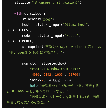
    st.title(
"🦊 casper chat (vision)"
)

with
 st.sidebar:

        st.header(
"設定"
)

        host = st.text_input(
"Ollama host"
, 
DEFAULT_HOST)

        model = st.text_input(
"Model"
, 
DEFAULT_MODEL)

        st.caption(
"画像を送るなら vision 対応モデル
（例: qwen3.5:9b）にすること。"
)

        num_ctx = st.selectbox(

"context window (num_ctx)"
,

            [
4096
, 
8192
, 
16384
, 
32768
],

            index=
2
,  
# 既定 16384
help
=
"会話履歴＋生成の合計上限。変更する
と Ollama がモデルを再ロードする。"
"画像は多くのトークンを消費するので、画像
を使うなら大きめが安全。"
,

        )
