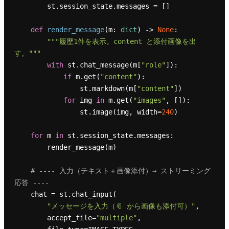
        st.session_state.messages = []

def
render_message
(
m: 
dict
) -> 
None
:

"""履歴1件を表示。content と添付画像を出
す。"""
with
 st.chat_message(m[
"role"
]):

if
 m.get(
"content"
):

                st.markdown(m[
"content"
])

for
 img 
in
 m.get(
"images"
, []):

                st.image(img, width=
240
)

for
 m 
in
 st.session_state.messages:

        render_message(m)

# ---- 入力（テキスト＋画像添付）→ ストリーミング
応答 ----
    chat = st.chat_input(

"メッセージを入力（📎 から画像も添付可）"
,

        accept_file=
"multiple"
,
