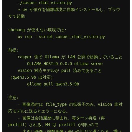
    ./casper_chat_vision.py

    → uv が依存を隔離環境に自動インストールし、ブラウ
ザで起動

shebang が使えない環境では:

    uv run --script casper_chat_vision.py

前提:

    casper 側で Ollama が LAN 公開で起動していること

        OLLAMA_HOST=0.0.0.0 ollama serve

    vision 対応モデルが pull 済みであること
（qwen3.5:9b は対応）

        ollama pull qwen3.5:9b

注意:

    - 画像添付は file_type の拡張子のみ。vision 非対
応モデルに送るとエラーになる。

    - 画像は会話履歴に積まれ、毎ターン再送（再 
prefill）される。M4 は prefill が弱いので

      大きい画像・複数画像・長い会話だと遅くなる。重い