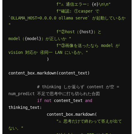
f"⚠️ 通信エラー: 
{e}
\n\n"
f"確認: ①casper で 
`OLLAMA_HOST=0.0.0.0 ollama serve` が起動しているか 
"
f"②host（
{host}
）と 
model（
{model}
）が正しいか "
f"③画像を送ったなら model が 
vision 対応か ④同一 LAN にいるか。"
                )

content_box.markdown(content_text)

# thinking しか返らず content が空 = 
num_predict 不足で思考中に打ち切られた合図
if
not
 content_text 
and
thinking_text:

                content_box.markdown(

"⚠️ 思考だけで終わって答えが出て
ない。"