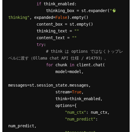
if
 think_enabled:

                thinking_box = st.expander(
"🧠 
thinking"
, expanded=
False
).empty()

            content_box = st.empty()

            thinking_text = 
""
            content_text = 
""
try
:

# think は options ではなくトップレ
ベルに渡す（Ollama chat API 仕様 / #14793）。
for
 chunk 
in
 client.chat(

                    model=model,

messages=st.session_state.messages,

                    stream=
True
,

                    think=think_enabled,

                    options={

"num_ctx"
: num_ctx,

"num_predict"
: 
num_predict,
