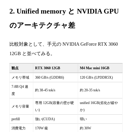
2. Unified memory と NVIDIA GPU
のアーキテクチャ差
比較対象として、手元の NVIDIA GeForce RTX 3060
12GB と並べてみる。
観点
RTX 3060 12GB
M4 Mac mini 16GB
メモリ帯域
360 GB/s (GDDR6)
120 GB/s (LPDDR5X)
7-8B Q4 速
約 38-45 tok/s
約 20-35 tok/s
度
専用 12GB(容量の壁が硬
unified 16GB(劣化が緩や
メモリ容量
い)
か)
prefill
強い(CUDA)
弱い
消費電力
170W 級
約 30W