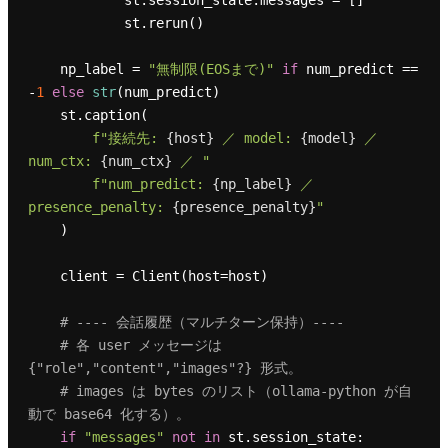
            st.session_state.messages = []

            st.rerun()

    np_label = 
"無制限(EOSまで)"
if
 num_predict == 
-
1
else
str
(num_predict)

    st.caption(

f"接続先: 
{host}
 ／ model: 
{model}
 ／ 
num_ctx: 
{num_ctx}
 ／ "
f"num_predict: 
{np_label}
 ／ 
presence_penalty: 
{presence_penalty}
"
    )

    client = Client(host=host)

# ---- 会話履歴（マルチターン保持）----
# 各 user メッセージは 
{"role","content","images"?} 形式。
# images は bytes のリスト（ollama-python が自
動で base64 化する）。
if
"messages"
not
in
 st.session_state:
