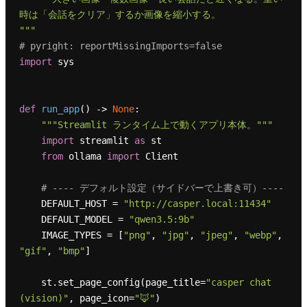
時は「会話をクリア」するか画像を縮小する。

"""
# pyright: reportMissingImports=false
import
 sys

def
run_app
() -> 
None
:

"""Streamlit ランタイム上で動くアプリ本体。"""
import
 streamlit 
as
 st

from
 ollama 
import
 Client

# ---- デフォルト設定（サイドバーで上書き可）----
    DEFAULT_HOST = 
"http://casper.local:11434"
    DEFAULT_MODEL = 
"qwen3.5:9b"
    IMAGE_TYPES = [
"png"
, 
"jpg"
, 
"jpeg"
, 
"webp"
, 
"gif"
, 
"bmp"
]

    st.set_page_config(page_title=
"casper chat 
(vision)"
, page_icon=
"🦊"
)
