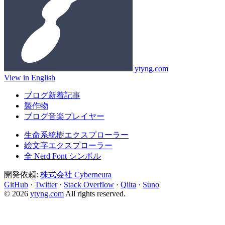
ytyng.com
View in English
ブログ新着記事
製作物
ブログ音楽プレイヤー
生命系統樹エクスプローラー
絵文字エクスプローラー
全 Nerd Font シンボル
開発依頼:
株式会社 Cyberneura
GitHub
·
Twitter
·
Stack Overflow
·
Qiita
·
Suno
© 2026
ytyng.com
All rights reserved.