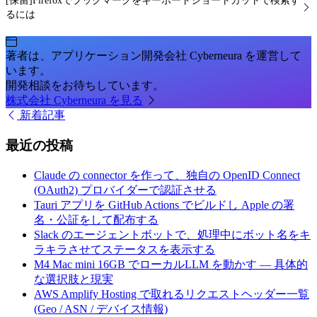
[保留]Firefoxでブックマークをキーボードショートカットで検索す
るには
著者は、アプリケーション開発会社 Cyberneura を運営して
います。
開発相談をお待ちしています。
株式会社 Cyberneura を見る
新着記事
最近の投稿
Claude の connector を作って、独自の OpenID Connect
(OAuth2) プロバイダーで認証させる
Tauri アプリを GitHub Actions でビルドし Apple の署
名・公証をして配布する
Slack のエージェントボットで、処理中にボット名をキ
ラキラさせてステータスを表示する
M4 Mac mini 16GB でローカルLLM を動かす — 具体的
な選択肢と現実
AWS Amplify Hosting で取れるリクエストヘッダー一覧
(Geo / ASN / デバイス情報)