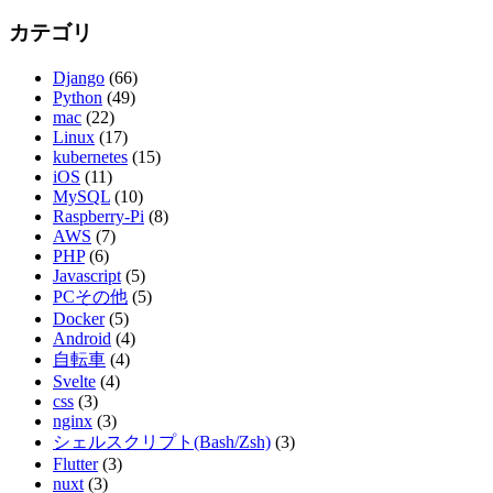
カテゴリ
Django
(66)
Python
(49)
mac
(22)
Linux
(17)
kubernetes
(15)
iOS
(11)
MySQL
(10)
Raspberry-Pi
(8)
AWS
(7)
PHP
(6)
Javascript
(5)
PCその他
(5)
Docker
(5)
Android
(4)
自転車
(4)
Svelte
(4)
css
(3)
nginx
(3)
シェルスクリプト(Bash/Zsh)
(3)
Flutter
(3)
nuxt
(3)