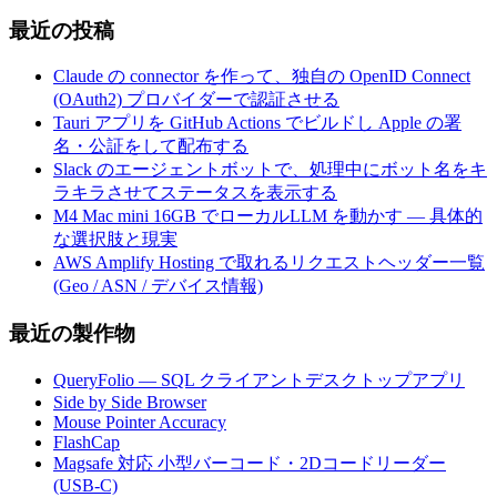
最近の投稿
Claude の connector を作って、独自の OpenID Connect
(OAuth2) プロバイダーで認証させる
Tauri アプリを GitHub Actions でビルドし Apple の署
名・公証をして配布する
Slack のエージェントボットで、処理中にボット名をキ
ラキラさせてステータスを表示する
M4 Mac mini 16GB でローカルLLM を動かす — 具体的
な選択肢と現実
AWS Amplify Hosting で取れるリクエストヘッダー一覧
(Geo / ASN / デバイス情報)
最近の製作物
QueryFolio — SQL クライアントデスクトップアプリ
Side by Side Browser
Mouse Pointer Accuracy
FlashCap
Magsafe 対応 小型バーコード・2Dコードリーダー
(USB-C)