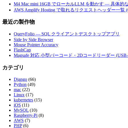
M4 Mac mini 16GB でローカルLLM を動かす — 具
AWS Amplify Hosting で取れるリクエストヘッダー一覧 (G
最近の製作物
QueryFolio — SQL クライアントデスクトップアプリ
Side by Side Browser
Mouse Pointer Accuracy
FlashCap
Magsafe 対応 小型バーコード・2Dコードリーダー (USB-
カテゴリ
Django
(66)
Python
(49)
mac
(22)
Linux
(17)
kubernetes
(15)
iOS
(11)
MySQL
(10)
Raspberry-Pi
(8)
AWS
(7)
PHP
(6)