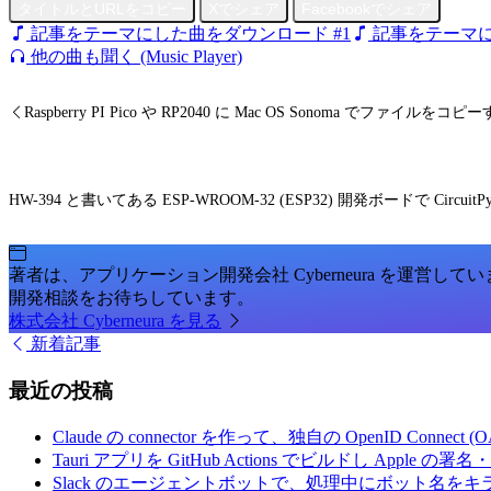
タイトルとURLをコピー
Xでシェア
Facebookでシェア
記事をテーマにした曲をダウンロード #1
記事をテーマに
他の曲も聞く (Music Player)
Raspberry PI Pico や RP2040 に Mac OS Sonoma でファイルをコピーす
HW-394 と書いてある ESP-WROOM-32 (ESP32) 開発ボードで CircuitP
著者は、アプリケーション開発会社 Cyberneura を運営して
開発相談をお待ちしています。
株式会社 Cyberneura を見る
新着記事
最近の投稿
Claude の connector を作って、独自の OpenID Conne
Tauri アプリを GitHub Actions でビルドし Apple
Slack のエージェントボットで、処理中にボット名を