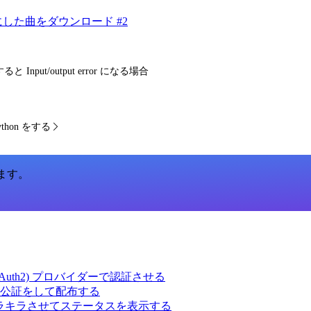
した曲をダウンロード #2
ると Input/output error になる場合
ython をする
います。
ct (OAuth2) プロバイダーで認証させる
 の署名・公証をして配布する
キラキラさせてステータスを表示する