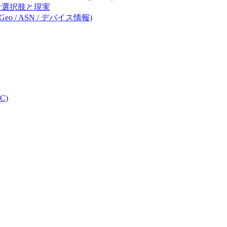
体的な選択肢と現実
eo / ASN / デバイス情報)
C)