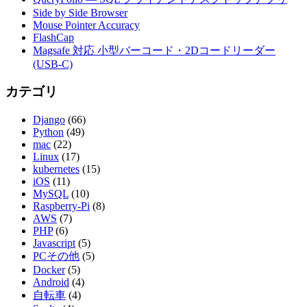
Side by Side Browser
Mouse Pointer Accuracy
FlashCap
Magsafe 対応 小型バーコード・2Dコードリーダー
(USB-C)
カテゴリ
Django
(66)
Python
(49)
mac
(22)
Linux
(17)
kubernetes
(15)
iOS
(11)
MySQL
(10)
Raspberry-Pi
(8)
AWS
(7)
PHP
(6)
Javascript
(5)
PCその他
(5)
Docker
(5)
Android
(4)
自転車
(4)