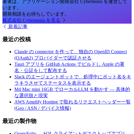
著者は、アプリケーション開発会社 Cyberneura を運営して
います。
開発相談をお待ちしています。
株式会社 Cyberneura を見る
新着記事
最近の投稿
Claude の connector を作って、独自の OpenID Connect
(OAuth2) プロバイダーで認証させる
Tauri アプリを GitHub Actions でビルドし Apple の署
名・公証をして配布する
Slack のエージェントボットで、処理中にボット名をキ
ラキラさせてステータスを表示する
M4 Mac mini 16GB でローカルLLM を動かす — 具体的
な選択肢と現実
AWS Amplify Hosting で取れるリクエストヘッダー一覧
(Geo / ASN / デバイス情報)
最近の製作物
QueryFolio — SQL クライアントデスクトップアプリ