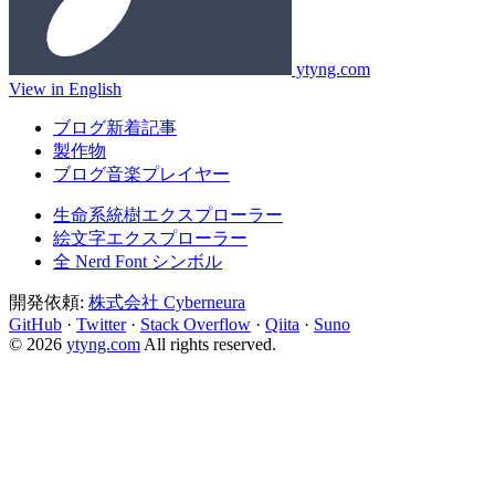
ytyng.com
View in English
ブログ新着記事
製作物
ブログ音楽プレイヤー
生命系統樹エクスプローラー
絵文字エクスプローラー
全 Nerd Font シンボル
開発依頼:
株式会社 Cyberneura
GitHub
·
Twitter
·
Stack Overflow
·
Qiita
·
Suno
© 2026
ytyng.com
All rights reserved.