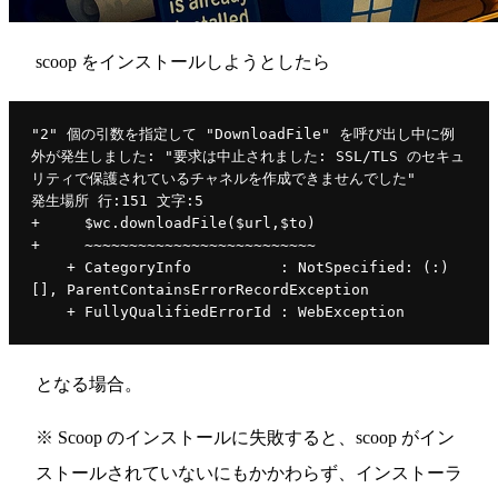
scoop をインストールしようとしたら
"2" 個の引数を指定して "DownloadFile" を呼び出し中に例
外が発生しました: "要求は中止されました: SSL/TLS のセキュ
リティで保護されているチャネルを作成できませんでした"
発生場所 行:151 文字:5
+     $wc.downloadFile($url,$to)
+     ~~~~~~~~~~~~~~~~~~~~~~~~~~
    + CategoryInfo          : NotSpecified: (:) 
[], ParentContainsErrorRecordException
    + FullyQualifiedErrorId : WebException
となる場合。
※ Scoop のインストールに失敗すると、scoop がイン
ストールされていないにもかかわらず、インストーラ