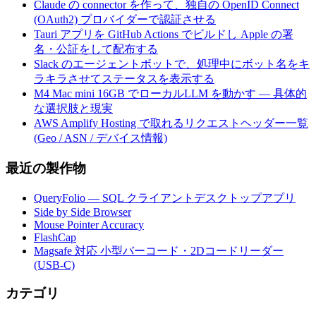
Claude の connector を作って、独自の OpenID Connect
(OAuth2) プロバイダーで認証させる
Tauri アプリを GitHub Actions でビルドし Apple の署
名・公証をして配布する
Slack のエージェントボットで、処理中にボット名をキ
ラキラさせてステータスを表示する
M4 Mac mini 16GB でローカルLLM を動かす — 具体的
な選択肢と現実
AWS Amplify Hosting で取れるリクエストヘッダー一覧
(Geo / ASN / デバイス情報)
最近の製作物
QueryFolio — SQL クライアントデスクトップアプリ
Side by Side Browser
Mouse Pointer Accuracy
FlashCap
Magsafe 対応 小型バーコード・2Dコードリーダー
(USB-C)
カテゴリ