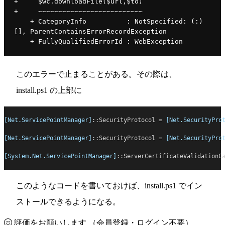
+     $wc.downloadFile($url,$to)
+     ~~~~~~~~~~~~~~~~~~~~~~~~~~
    + CategoryInfo          : NotSpecified: (:) 
[], ParentContainsErrorRecordException
    + FullyQualifiedErrorId : WebException
このエラーで止まることがある。その際は、
install.ps1 の上部に
[Net.ServicePointManager]
::SecurityProtocol 
=
[Net.SecurityPro
[Net.ServicePointManager]
::SecurityProtocol 
=
[Net.SecurityPro
[System.Net.ServicePointManager]
::ServerCertificateValidationC
このようなコードを書いておけば、install.ps1 でイン
ストールできるようになる。
評価をお願いします
（会員登録・ログイン不要）