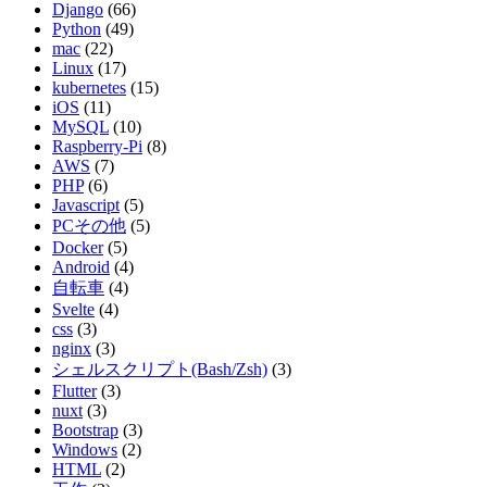
Django
(66)
Python
(49)
mac
(22)
Linux
(17)
kubernetes
(15)
iOS
(11)
MySQL
(10)
Raspberry-Pi
(8)
AWS
(7)
PHP
(6)
Javascript
(5)
PCその他
(5)
Docker
(5)
Android
(4)
自転車
(4)
Svelte
(4)
css
(3)
nginx
(3)
シェルスクリプト(Bash/Zsh)
(3)
Flutter
(3)
nuxt
(3)
Bootstrap
(3)
Windows
(2)
HTML
(2)