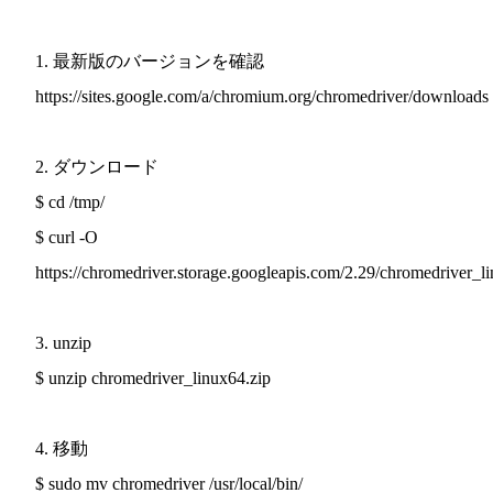
1. 最新版のバージョンを確認
https://sites.google.com/a/chromium.org/chromedriver/downloads
2. ダウンロード
$ cd /tmp/
$ curl -O
https://chromedriver.storage.googleapis.com/2.29/chromedriver_l
3. unzip
$ unzip chromedriver_linux64.zip
4. 移動
$ sudo mv chromedriver /usr/local/bin/