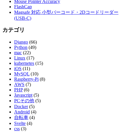
Mouse Pointer Accuracy
FlashCap
Magsafe 対応 小型バーコード・2Dコードリーダー
(USB-C)
カテゴリ
Django
(66)
Python
(49)
mac
(22)
Linux
(17)
kubernetes
(15)
iOS
(11)
MySQL
(10)
Raspberry-Pi
(8)
AWS
(7)
PHP
(6)
Javascript
(5)
PCその他
(5)
Docker
(5)
Android
(4)
自転車
(4)
Svelte
(4)
css
(3)