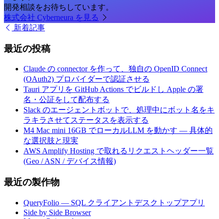
開発相談をお待ちしています。
株式会社 Cyberneura を見る
新着記事
最近の投稿
Claude の connector を作って、独自の OpenID Connect
(OAuth2) プロバイダーで認証させる
Tauri アプリを GitHub Actions でビルドし Apple の署
名・公証をして配布する
Slack のエージェントボットで、処理中にボット名をキ
ラキラさせてステータスを表示する
M4 Mac mini 16GB でローカルLLM を動かす — 具体的
な選択肢と現実
AWS Amplify Hosting で取れるリクエストヘッダー一覧
(Geo / ASN / デバイス情報)
最近の製作物
QueryFolio — SQL クライアントデスクトップアプリ
Side by Side Browser