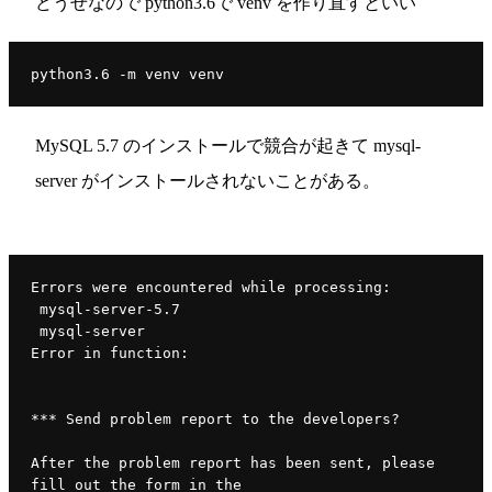
どうせなので python3.6で venv を作り直すといい
python3.6 -m venv venv
MySQL 5.7 のインストールで競合が起きて mysql-
server がインストールされないことがある。
Errors were encountered while processing:
 mysql-server-5.7
 mysql-server
Error in function:
*** Send problem report to the developers?
After the problem report has been sent, please 
fill out the form in the