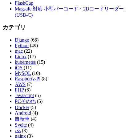
FlashCap
Magsafe 対応 小型バーコード・2Dコードリーダー
(USB-C)
カテゴリ
Django
(66)
Python
(49)
mac
(22)
Linux
(17)
kubernetes
(15)
iOS
(11)
MySQL
(10)
Raspberry-Pi
(8)
AWS
(7)
PHP
(6)
Javascript
(5)
PCその他
(5)
Docker
(5)
Android
(4)
自転車
(4)
Svelte
(4)
css
(3)
nginx
(3)