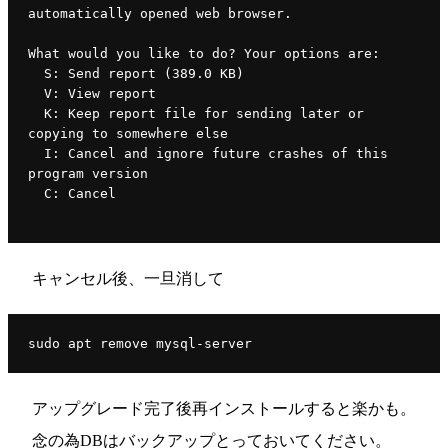
automatically opened web browser.
What would you like to do? Your options are:
  S: Send report (389.0 KB)
  V: View report
  K: Keep report file for sending later or 
copying to somewhere else
  I: Cancel and ignore future crashes of this 
program version
  C: Cancel
キャンセル後、一旦消して
sudo apt remove mysql-server
アップグレード完了後再インストールすると楽かも。
念の為DBはバックアップとっておいてください。