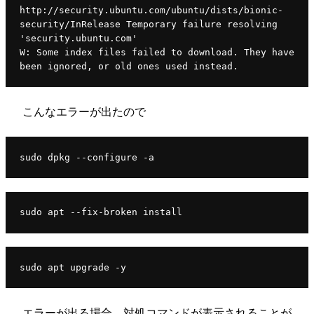
http://security.ubuntu.com/ubuntu/dists/bionic-
security/InRelease Temporary failure resolving 
'security.ubuntu.com'
W: Some index files failed to download. They have 
been ignored, or old ones used instead.
こんなエラーが出たので
sudo dpkg --configure -a
sudo apt --fix-broken install
sudo apt upgrade -y
エラーが出る場合、対処コマンドが表示されることが