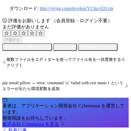
ダウンロード:
http://ytyng.com/develop/YClip-020.zip
評価をお願いします
（会員登録・ログイン不要）
まだ評価がありません
評価する
タイトルとURLをコピー
Xでシェア
Facebookでシェア
複数ファイルをエディターを使ってファイル名を一括置換するス
クリプト
pip install pillow → error: command 'cc' failed with exit status 1 という
エラーが出たら環境変数を追加
著者は、アプリケーション開発会社 Cyberneura を運営して
います。
開発相談をお待ちしています。
株式会社 Cyberneura を見る
新着記事