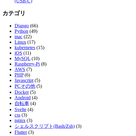
(USB-C)
カテゴリ
Django
(66)
Python
(49)
mac
(22)
Linux
(17)
kubernetes
(15)
iOS
(11)
MySQL
(10)
Raspberry-Pi
(8)
AWS
(7)
PHP
(6)
Javascript
(5)
PCその他
(5)
Docker
(5)
Android
(4)
自転車
(4)
Svelte
(4)
css
(3)
nginx
(3)
シェルスクリプト(Bash/Zsh)
(3)
Flutter
(3)