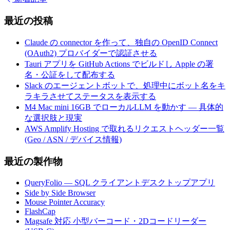
最近の投稿
Claude の connector を作って、独自の OpenID Connect
(OAuth2) プロバイダーで認証させる
Tauri アプリを GitHub Actions でビルドし Apple の署
名・公証をして配布する
Slack のエージェントボットで、処理中にボット名をキ
ラキラさせてステータスを表示する
M4 Mac mini 16GB でローカルLLM を動かす — 具体的
な選択肢と現実
AWS Amplify Hosting で取れるリクエストヘッダー一覧
(Geo / ASN / デバイス情報)
最近の製作物
QueryFolio — SQL クライアントデスクトップアプリ
Side by Side Browser
Mouse Pointer Accuracy
FlashCap
Magsafe 対応 小型バーコード・2Dコードリーダー