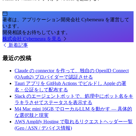
著者は、アプリケーション開発会社 Cyberneura を運営して
います。
開発相談をお待ちしています。
株式会社 Cyberneura を見る
新着記事
最近の投稿
Claude の connector を作って、独自の OpenID Connect
(OAuth2) プロバイダーで認証させる
Tauri アプリを GitHub Actions でビルドし Apple の署
名・公証をして配布する
Slack のエージェントボットで、処理中にボット名をキ
ラキラさせてステータスを表示する
M4 Mac mini 16GB でローカルLLM を動かす — 具体的
な選択肢と現実
AWS Amplify Hosting で取れるリクエストヘッダー一覧
(Geo / ASN / デバイス情報)