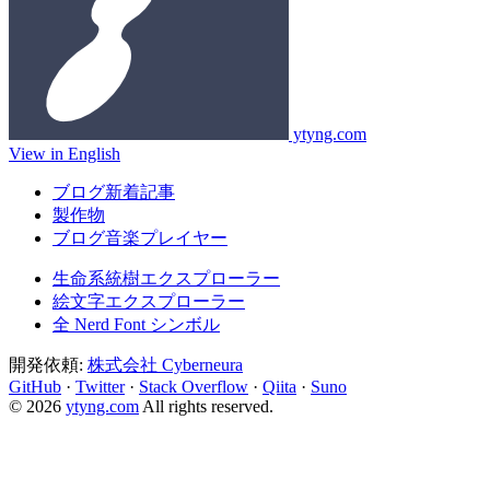
ytyng.com
View in English
ブログ新着記事
製作物
ブログ音楽プレイヤー
生命系統樹エクスプローラー
絵文字エクスプローラー
全 Nerd Font シンボル
開発依頼:
株式会社 Cyberneura
GitHub
·
Twitter
·
Stack Overflow
·
Qiita
·
Suno
© 2026
ytyng.com
All rights reserved.