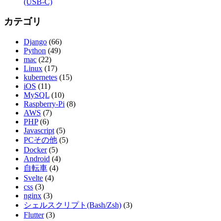
(USB-C)
カテゴリ
Django
(66)
Python
(49)
mac
(22)
Linux
(17)
kubernetes
(15)
iOS
(11)
MySQL
(10)
Raspberry-Pi
(8)
AWS
(7)
PHP
(6)
Javascript
(5)
PCその他
(5)
Docker
(5)
Android
(4)
自転車
(4)
Svelte
(4)
css
(3)
nginx
(3)
シェルスクリプト(Bash/Zsh)
(3)
Flutter
(3)