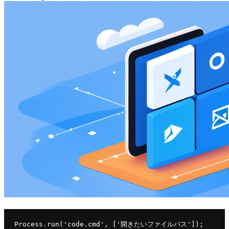
Process.
run
(
'code.cmd'
, 
['開きたいファイルパス'])
;