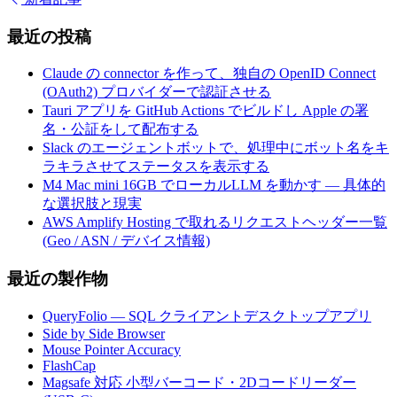
最近の投稿
Claude の connector を作って、独自の OpenID Connect
(OAuth2) プロバイダーで認証させる
Tauri アプリを GitHub Actions でビルドし Apple の署
名・公証をして配布する
Slack のエージェントボットで、処理中にボット名をキ
ラキラさせてステータスを表示する
M4 Mac mini 16GB でローカルLLM を動かす — 具体的
な選択肢と現実
AWS Amplify Hosting で取れるリクエストヘッダー一覧
(Geo / ASN / デバイス情報)
最近の製作物
QueryFolio — SQL クライアントデスクトップアプリ
Side by Side Browser
Mouse Pointer Accuracy
FlashCap
Magsafe 対応 小型バーコード・2Dコードリーダー