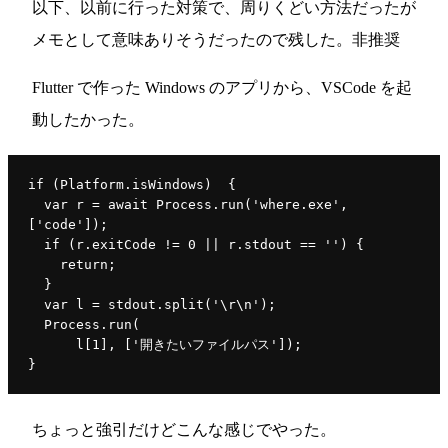
以下、以前に行った対策で、周りくどい方法だったが
メモとして意味ありそうだったので残した。非推奨
Flutter で作った Windows のアプリから、VSCode を起
動したかった。
if 
(Platform.
isWindows
)  {
var 
r = 
await 
Process.
run
(
'where.exe'
, 
[
'code'
])
;
  if 
(r.exitCode != 0 || r.
stdout 
== 
''
) {
return;
}
var 
l = stdout.split(
'
\r\n
'
)
;
Process.
run
(
      l[
1
]
, 
['開きたいファイルパス'])
;
}
ちょっと強引だけどこんな感じでやった。