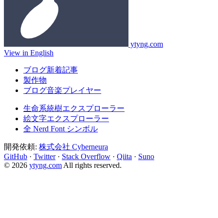
ytyng.com
View in English
ブログ新着記事
製作物
ブログ音楽プレイヤー
生命系統樹エクスプローラー
絵文字エクスプローラー
全 Nerd Font シンボル
開発依頼:
株式会社 Cyberneura
GitHub
·
Twitter
·
Stack Overflow
·
Qiita
·
Suno
© 2026
ytyng.com
All rights reserved.