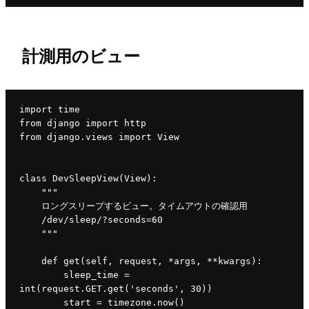
計測用のビュー
import time
from django import http
from django.views import View
class DevSleepView(View):
    """
    ロングスリープするビュー。タイムアウトの確認用
    /dev/sleep/?seconds=60
    """
    def get(self, request, *args, **kwargs):
        sleep_time = 
int(request.GET.get('seconds', 30))
        start = timezone.now()