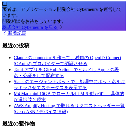
著者は、アプリケーション開発会社 Cyberneura を運営して
います。
開発相談をお待ちしています。
株式会社 Cyberneura を見る
新着記事
最近の投稿
Claude の connector を作って、独自の OpenID Connect
(OAuth2) プロバイダーで認証させる
Tauri アプリを GitHub Actions でビルドし Apple の署
名・公証をして配布する
Slack のエージェントボットで、処理中にボット名をキ
ラキラさせてステータスを表示する
M4 Mac mini 16GB でローカルLLM を動かす — 具体的
な選択肢と現実
AWS Amplify Hosting で取れるリクエストヘッダー一覧
(Geo / ASN / デバイス情報)
最近の製作物