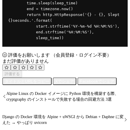
        time.sleep(sleep_time)
        end = timezone.now()
        return http.HttpResponse('{} - {}, Slept 
{}seconds.'.format(
            start.strftime('%Y-%m-%d %H:%M:%S'),
            end.strftime('%H:%M:%S'),
            sleep_time))
評価をお願いします
（会員登録・ログイン不要）
まだ評価がありません
評価する
タイトルとURLをコピー
Xでシェア
Facebookでシェア
Alpine Linux の Docker イメージに Python 環境を構築する際、
cryptgraphy のインストールで失敗する場合の回避方法 3選
Django の Docker 環境を Alpine + uWSGI から Debian + Daphne に変
えた → やっぱり uvicorn