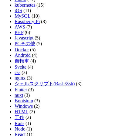
kubernetes
(15)
iOS
(11)
MySQL
(10)
Raspberry-Pi
(8)
AWS
(7)
PHP
(6)
Javascript
(5)
PCその他
(5)
Docker
(5)
Android
(4)
自転車
(4)
Svelte
(4)
css
(3)
nginx
(3)
シェルスクリプト(Bash/Zsh)
(3)
Flutter
(3)
nuxt
(3)
Bootstrap
(3)
Windows
(2)
HTML
(2)
工作
(2)
Rails
(1)
Node
(1)
React
(1)