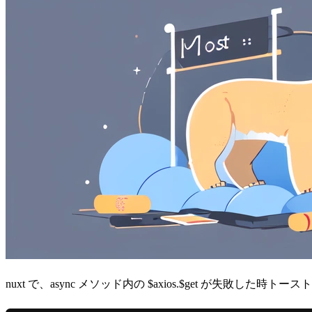
nuxt で、async メソッド内の $axios.$get が失敗した時トース