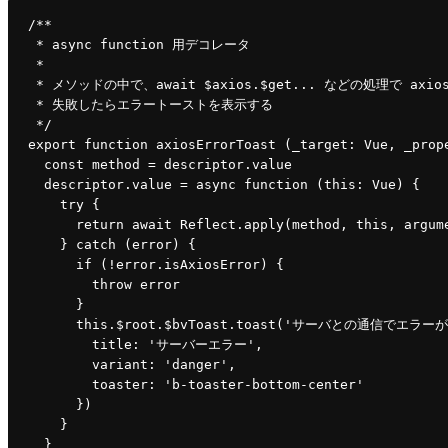
/**
 * async function 用デコレータ
 *
 * メソッドの中で、await $axios.$get... などの処理で ax
 * 失敗したらエラートーストを表示する
 */
export function 
axiosErrorToast 
(_target: Vue, _prop
const 
method 
= descriptor.
value
descriptor.
value 
= 
async function 
(
this
: Vue) {
try 
{
return await 
Reflect
.
apply
(
method
, 
this
, argum
    } 
catch 
(error) {
if 
(!error.
isAxiosError
) {
throw 
error
      }
this
.
$root
.
$bvToast
.
toast
(
'サーバとの通信でエラーが
title
: 
'サーバーエラー'
,
variant
: 
'danger'
,
toaster
: 
'b-toaster-bottom-center'
})
    }
  }