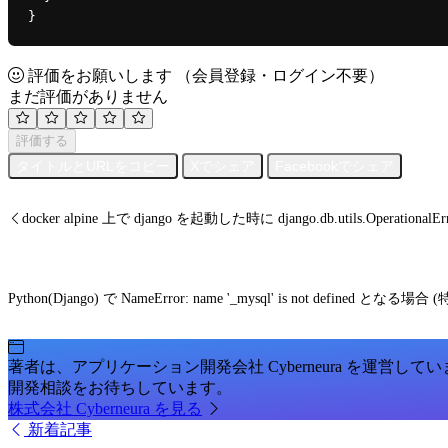
}
評価をお願いします
（会員登録・ログイン不要）
まだ評価がありません
評価する
タイトルとURLをコピー
Xでシェア
Facebookでシェア
docker alpine 上で django を起動した時に django.db.utils.OperationalErro
Python(Django) で NameError: name '_mysql' is not defined と
著者は、アプリケーション開発会社 Cyberneura を運営して
開発相談をお待ちしています。
株式会社 Cyberneura を見る
新着記事