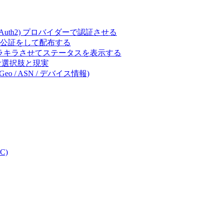
ct (OAuth2) プロバイダーで認証させる
 の署名・公証をして配布する
キラキラさせてステータスを表示する
体的な選択肢と現実
eo / ASN / デバイス情報)
C)