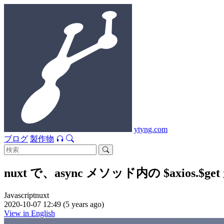
ytyng.com
ブログ
製作物
nuxt で、async メソッド内の $axios
Javascript
nuxt
2020-10-07 12:49 (5 years ago)
View in English