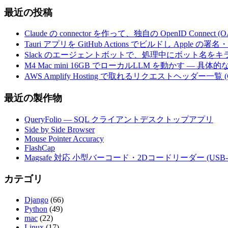
最近の投稿
Claude の connector を作って、独自の OpenID Conne
Tauri アプリを GitHub Actions でビルドし Apple
Slack のエージェントボットで、処理中にボット名を
M4 Mac mini 16GB でローカルLLM を動かす — 具
AWS Amplify Hosting で取れるリクエストヘッダー一覧 (G
最近の製作物
QueryFolio — SQL クライアントデスクトップアプリ
Side by Side Browser
Mouse Pointer Accuracy
FlashCap
Magsafe 対応 小型バーコード・2Dコードリーダー (USB-
カテゴリ
Django
(66)
Python
(49)
mac
(22)
Linux
(17)