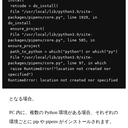
install
 retcode = do_install(
 File "/usr/local/lib/python3.9/site-
packages/pipenv/core.py", line 1920, in 
do_install
 ensure_project(
 File "/usr/local/lib/python3.9/site-
packages/pipenv/core.py", line 585, in 
ensure_project
 path_to_python = which("python") or which("py")
 File "/usr/local/lib/python3.9/site-
packages/pipenv/core.py", line 97, in which
 raise RuntimeError("location not created nor 
specified")
RuntimeError: location not created nor specified
となる場合。
PC 内に、複数の Python 環境がある場合、それぞれの
環境ごとに pip や pipenv がインストールされます。