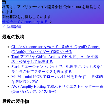
著者は、アプリケーション開発会社 Cyberneura を運営して
います。
開発相談をお待ちしています。
株式会社 Cyberneura を見る
新着記事
最近の投稿
Claude の connector を作って、独自の OpenID Connect
(OAuth2) プロバイダーで認証させる
Tauri アプリを GitHub Actions でビルドし Apple の署
名・公証をして配布する
Slack のエージェントボットで、処理中にボット名をキ
ラキラさせてステータスを表示する
M4 Mac mini 16GB でローカルLLM を動かす — 具体的
な選択肢と現実
AWS Amplify Hosting で取れるリクエストヘッダー一覧
(Geo / ASN / デバイス情報)
最近の製作物