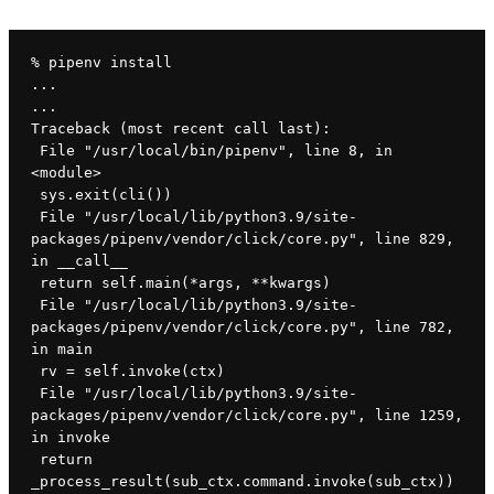
% pipenv install
...
...
Traceback (most recent call last):
 File "/usr/local/bin/pipenv", line 8, in 
<module>
 sys.exit(cli())
 File "/usr/local/lib/python3.9/site-
packages/pipenv/vendor/click/core.py", line 829, 
in __call__
 return self.main(*args, **kwargs)
 File "/usr/local/lib/python3.9/site-
packages/pipenv/vendor/click/core.py", line 782, 
in main
 rv = self.invoke(ctx)
 File "/usr/local/lib/python3.9/site-
packages/pipenv/vendor/click/core.py", line 1259, 
in invoke
 return 
_process_result(sub_ctx.command.invoke(sub_ctx))