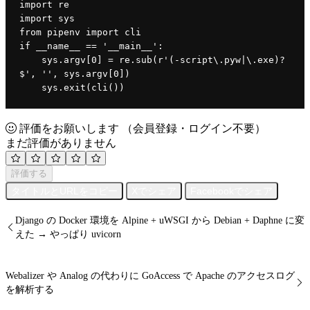
import re
import sys
from pipenv import cli
if __name__ == '__main__':
    sys.argv[0] = re.sub(r'(-script\.pyw|\.exe)?
$', '', sys.argv[0])
    sys.exit(cli())
評価をお願いします
（会員登録・ログイン不要）
まだ評価がありません
評価する
タイトルとURLをコピー
Xでシェア
Facebookでシェア
Django の Docker 環境を Alpine + uWSGI から Debian + Daphne に変
えた → やっぱり uvicorn
Webalizer や Analog の代わりに GoAccess で Apache のアクセスログ
を解析する