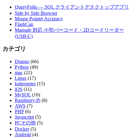
QueryFolio — SQL クライアントデスクトップアプリ
Side by Side Browser
Mouse Pointer Accuracy
FlashCap
Magsafe 対応 小型バーコード・2Dコードリーダー
(USB-C)
カテゴリ
Django
(66)
Python
(49)
mac
(22)
Linux
(17)
kubernetes
(15)
iOS
(11)
MySQL
(10)
Raspberry-Pi
(8)
AWS
(7)
PHP
(6)
Javascript
(5)
PCその他
(5)
Docker
(5)
Android
(4)