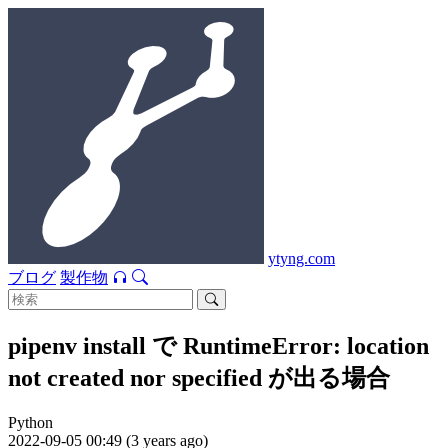
ytyng.com
ブログ
製作物
pipenv install で RuntimeError: location
not created nor specified が出る場合
Python
2022-09-05 00:49 (3 years ago)