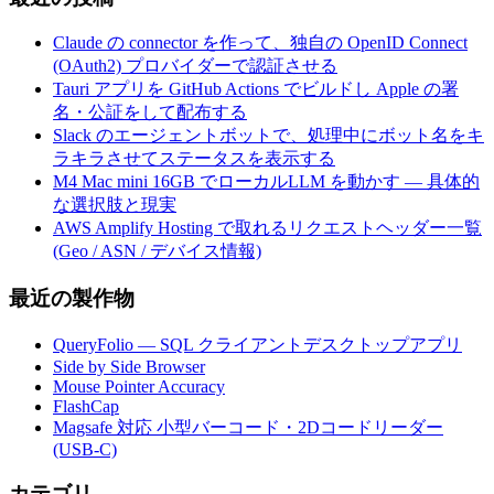
Claude の connector を作って、独自の OpenID Connect
(OAuth2) プロバイダーで認証させる
Tauri アプリを GitHub Actions でビルドし Apple の署
名・公証をして配布する
Slack のエージェントボットで、処理中にボット名をキ
ラキラさせてステータスを表示する
M4 Mac mini 16GB でローカルLLM を動かす — 具体的
な選択肢と現実
AWS Amplify Hosting で取れるリクエストヘッダー一覧
(Geo / ASN / デバイス情報)
最近の製作物
QueryFolio — SQL クライアントデスクトップアプリ
Side by Side Browser
Mouse Pointer Accuracy
FlashCap
Magsafe 対応 小型バーコード・2Dコードリーダー
(USB-C)
カテゴリ