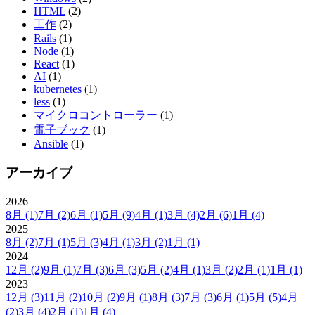
HTML
(2)
工作
(2)
Rails
(1)
Node
(1)
React
(1)
AI
(1)
kubernetes
(1)
less
(1)
マイクロコントローラー
(1)
電子ブック
(1)
Ansible
(1)
アーカイブ
2026
8月
(1)
7月
(2)
6月
(1)
5月
(9)
4月
(1)
3月
(4)
2月
(6)
1月
(4)
2025
8月
(2)
7月
(1)
5月
(3)
4月
(1)
3月
(2)
1月
(1)
2024
12月
(2)
9月
(1)
7月
(3)
6月
(3)
5月
(2)
4月
(1)
3月
(2)
2月
(1)
1月
(1)
2023
12月
(3)
11月
(2)
10月
(2)
9月
(1)
8月
(3)
7月
(3)
6月
(1)
5月
(5)
4月
(2)
3月
(4)
2月
(1)
1月
(4)