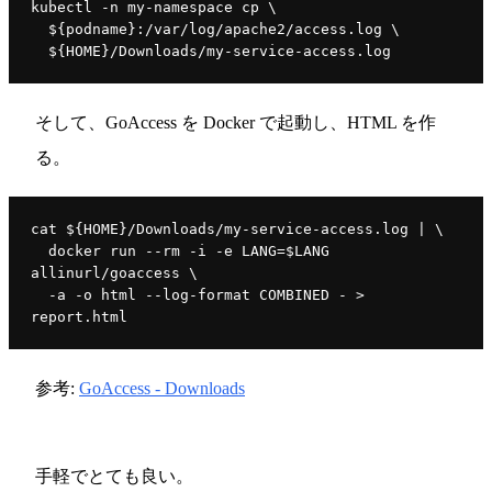
kubectl -n my-namespace cp \
  ${podname}:/var/log/apache2/access.log \
  ${HOME}/Downloads/my-service-access.log
そして、GoAccess を Docker で起動し、HTML を作
る。
cat 
$
{HOME}/Downloads/my-service-access.log | \
  docker 
run --rm -i -e LANG=$LANG 
allinurl/goaccess \
  -a -o html --log-format COMBINED - 
> 
report.html
参考:
GoAccess - Downloads
手軽でとても良い。