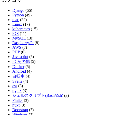
Django
(66)
Python
(49)
mac
(22)
Linux
(17)
kubernetes
(15)
iOS
(11)
MySQL
(10)
Raspberry-Pi
(8)
AWS
(7)
PHP
(6)
Javascript
(5)
PCその他
(5)
Docker
(5)
Android
(4)
自転車
(4)
Svelte
(4)
css
(3)
nginx
(3)
シェルスクリプト(Bash/Zsh)
(3)
Flutter
(3)
nuxt
(3)
Bootstrap
(3)
Windows
(2)