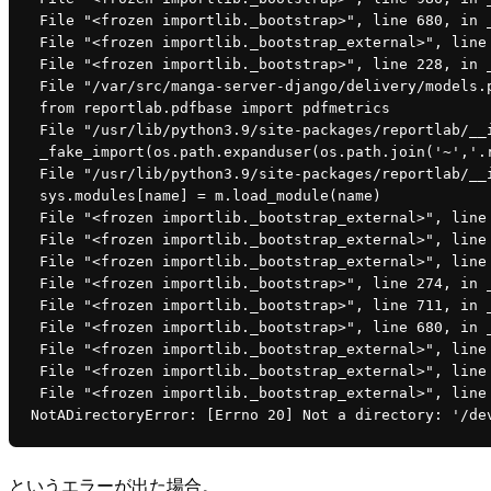
 File "<frozen importlib._bootstrap>", line 680, in 
 File "<frozen importlib._bootstrap_external>", line
 File "<frozen importlib._bootstrap>", line 228, in 
 File "/var/src/manga-server-django/delivery/models.
 from reportlab.pdfbase import pdfmetrics
 File "/usr/lib/python3.9/site-packages/reportlab/__
 _fake_import(os.path.expanduser(os.path.join('~','.
 File "/usr/lib/python3.9/site-packages/reportlab/__
 sys.modules[name] = m.load_module(name)
 File "<frozen importlib._bootstrap_external>", line
 File "<frozen importlib._bootstrap_external>", line
 File "<frozen importlib._bootstrap_external>", line
 File "<frozen importlib._bootstrap>", line 274, in 
 File "<frozen importlib._bootstrap>", line 711, in 
 File "<frozen importlib._bootstrap>", line 680, in 
 File "<frozen importlib._bootstrap_external>", line
 File "<frozen importlib._bootstrap_external>", line
 File "<frozen importlib._bootstrap_external>", line
NotADirectoryError: [Errno 20] Not a directory: '/de
というエラーが出た場合。