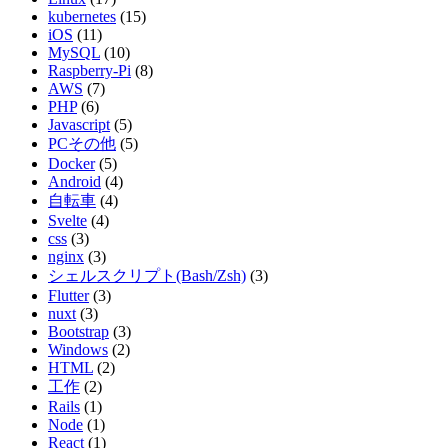
kubernetes
(15)
iOS
(11)
MySQL
(10)
Raspberry-Pi
(8)
AWS
(7)
PHP
(6)
Javascript
(5)
PCその他
(5)
Docker
(5)
Android
(4)
自転車
(4)
Svelte
(4)
css
(3)
nginx
(3)
シェルスクリプト(Bash/Zsh)
(3)
Flutter
(3)
nuxt
(3)
Bootstrap
(3)
Windows
(2)
HTML
(2)
工作
(2)
Rails
(1)
Node
(1)
React
(1)