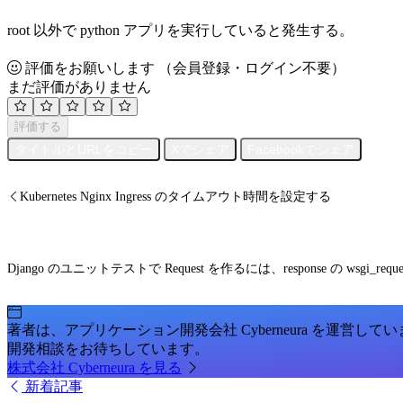
root 以外で python アプリを実行していると発生する。
評価をお願いします
（会員登録・ログイン不要）
まだ評価がありません
評価する
タイトルとURLをコピー
Xでシェア
Facebookでシェア
Kubernetes Nginx Ingress のタイムアウト時間を設定する
Django のユニットテストで Request を作るには、response の wsgi_r
著者は、アプリケーション開発会社 Cyberneura を運営して
開発相談をお待ちしています。
株式会社 Cyberneura を見る
新着記事