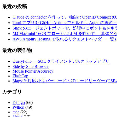
最近の投稿
Claude の connector を作って、独自の OpenID Conne
Tauri アプリを GitHub Actions でビルドし Apple
Slack のエージェントボットで、処理中にボット名を
M4 Mac mini 16GB でローカルLLM を動かす — 具
AWS Amplify Hosting で取れるリクエストヘッダー一覧 (G
最近の製作物
QueryFolio — SQL クライアントデスクトップアプリ
Side by Side Browser
Mouse Pointer Accuracy
FlashCap
Magsafe 対応 小型バーコード・2Dコードリーダー (USB-
カテゴリ
Django
(66)
Python
(49)
mac
(22)
Linux
(17)