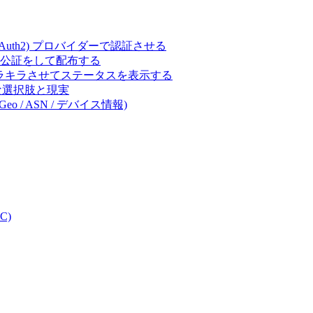
ct (OAuth2) プロバイダーで認証させる
 の署名・公証をして配布する
キラキラさせてステータスを表示する
体的な選択肢と現実
eo / ASN / デバイス情報)
C)