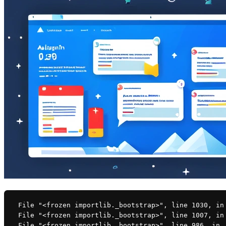
 File "<frozen importlib._bootstrap>", line 1030, in
 File "<frozen importlib._bootstrap>", line 1007, in
 File "<frozen importlib._bootstrap>", line 986, in 