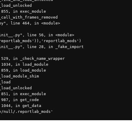
_load_unlocked
 855, in exec_module
_call_with_frames_removed
py", line 464, in <module>
init__.py", line 56, in <module>
reportlab_mods')),'reportlab_mods')
init__.py", line 28, in _fake_import
 529, in _check_name_wrapper
 1034, in load_module
 859, in load_module
_load_module_shim
_load
_load_unlocked
 851, in exec_module
 987, in get_code
 1044, in get_data
v/null/.reportlab_mods'