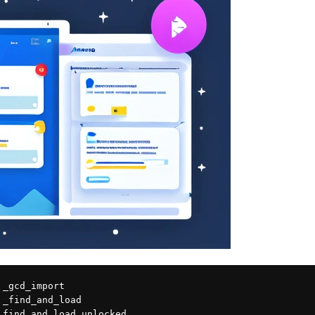
 _gcd_import
 _find_and_load
_find_and_load_unlocked