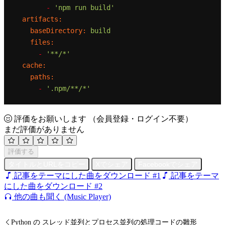
-
'npm run build'
artifacts:
baseDirectory:
build
files:
-
'**/*'
cache:
paths:
-
'.npm/**/*'
評価をお願いします
（会員登録・ログイン不要）
まだ評価がありません
評価する
タイトルとURLをコピー
Xでシェア
Facebookでシェア
記事をテーマにした曲をダウンロード #1
記事をテーマ
にした曲をダウンロード #2
他の曲も聞く (Music Player)
Python の スレッド並列とプロセス並列の処理コードの雛形