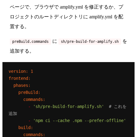
ページで、ブラウザで amplify.yml を修正するか、プ
ロジェクトのルートディレクトリに amplify.yml を配
置する。
に
を
preBuild.commands
sh/pre-build-for-amplify.sh
追加する。
version:
1
frontend:
phases:
preBuild:
commands:
-
'sh/pre-build-for-amplify.sh'
# これを
追加
-
'npm ci --cache .npm --prefer-offline'
build:
commands: