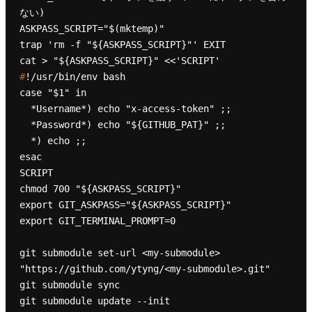
ない)
ASKPASS_SCRIPT="$(mktemp)"

trap 'rm -f "${ASKPASS_SCRIPT}"' EXIT

#
!/usr/bin/env bash
case "$1" in

  *Username*) echo "x-access-token" ;;

  *Password*) echo "${GITHUB_PAT}" ;;

  *) echo ;;

esac

SCRIPT

chmod 700 "${ASKPASS_SCRIPT}"

export GIT_ASKPASS="${ASKPASS_SCRIPT}"

export GIT_TERMINAL_PROMPT=0

git submodule set-url <my-submodule> 
"https://github.com/ytyng/<my-submodule>.git"

git submodule sync
