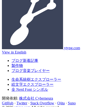
ytyng.com
View in English
ブログ新着記事
製作物
ブログ音楽プレイヤー
生命系統樹エクスプローラー
絵文字エクスプローラー
全 Nerd Font シンボル
開発依頼:
株式会社 Cyberneura
GitHub
·
Twitter
·
Stack Overflow
·
Qiita
·
Suno