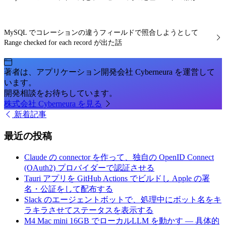
MySQL でコレーションの違うフィールドで照合しようとして
Range checked for each record が出た話
著者は、アプリケーション開発会社 Cyberneura を運営して
います。
開発相談をお待ちしています。
株式会社 Cyberneura を見る
新着記事
最近の投稿
Claude の connector を作って、独自の OpenID Connect
(OAuth2) プロバイダーで認証させる
Tauri アプリを GitHub Actions でビルドし Apple の署
名・公証をして配布する
Slack のエージェントボットで、処理中にボット名をキ
ラキラさせてステータスを表示する
M4 Mac mini 16GB でローカルLLM を動かす — 具体的