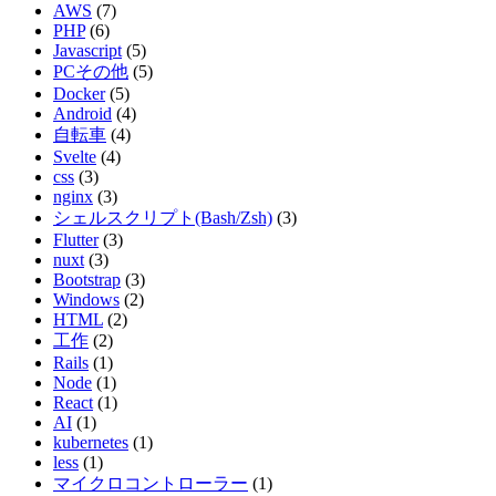
AWS
(7)
PHP
(6)
Javascript
(5)
PCその他
(5)
Docker
(5)
Android
(4)
自転車
(4)
Svelte
(4)
css
(3)
nginx
(3)
シェルスクリプト(Bash/Zsh)
(3)
Flutter
(3)
nuxt
(3)
Bootstrap
(3)
Windows
(2)
HTML
(2)
工作
(2)
Rails
(1)
Node
(1)
React
(1)
AI
(1)
kubernetes
(1)
less
(1)
マイクロコントローラー
(1)