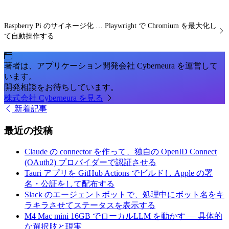
Raspberry Pi のサイネージ化 … Playwright で Chromium を最大化し
て自動操作する
著者は、アプリケーション開発会社 Cyberneura を運営して
います。
開発相談をお待ちしています。
株式会社 Cyberneura を見る
新着記事
最近の投稿
Claude の connector を作って、独自の OpenID Connect
(OAuth2) プロバイダーで認証させる
Tauri アプリを GitHub Actions でビルドし Apple の署
名・公証をして配布する
Slack のエージェントボットで、処理中にボット名をキ
ラキラさせてステータスを表示する
M4 Mac mini 16GB でローカルLLM を動かす — 具体的
な選択肢と現実