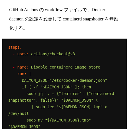
GitHub Actions の workflow ファイルで、Docker
daemon の設定を変更して containerd snapshotter を無効
化する。
steps:
-
uses:
actions/checkout@v3
-
name:
Disable
containerd
image
store
run:
|

      DAEMON_JSON="/etc/docker/daemon.json"

      if [ -f "$DAEMON_JSON" ]; then

        sudo jq '. + {"features": {"containerd-
snapshotter": false}}' "$DAEMON_JSON" \

          | sudo tee "${DAEMON_JSON}.tmp" > 
/dev/null

        sudo mv "${DAEMON_JSON}.tmp" 
"$DAEMON_JSON"
