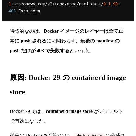
1
.amazonaws.com/v2/repo-name/manifests/
0
.
1
.
99
403
特徴的なのは、
Docker イメージのレイヤーは全て正
常に push される
にも関わらず、最後の
manifest の
push だけが 403 で失敗する
という点。
原因: Docker 29 の containerd image
store
Docker 29 では、
containerd image store
がデフォルト
で有効になった。
従来の Docker (28以前) では、
で作成さ