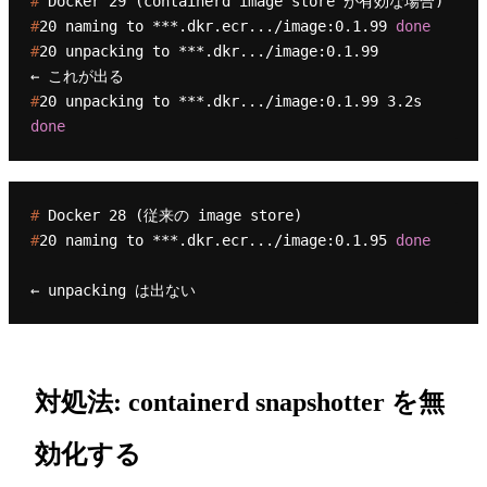
# 
Docker 29 (containerd image store が有効な場合)
#
20 naming to ***.dkr.ecr.../image:0.1.99 
done
#
20 unpacking to ***.dkr.../image:0.1.99          
← これが出る
#
20 unpacking to ***.dkr.../image:0.1.99 3.2s 
done
# 
Docker 28 (従来の image store)
#
20 naming to ***.dkr.ecr.../image:0.1.95 
done
対処法: containerd snapshotter を無
効化する