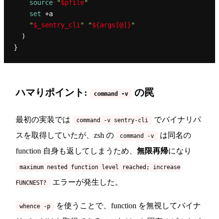
source
"
$pfile
"
set
 +a

"
$_sentry_cli
"
"
${args[@]}
"
  )

ハマりポイント:
の罠
command -v
最初の実装では
でバイナリパ
command -v sentry-cli
スを取得していたが、zsh の
は同名の
command -v
function 自身も返してしまうため、
無限再帰
になり
maximum nested function level reached; increase
エラーが発生した。
FUNCNEST?
を使うことで、function を無視してバイナ
whence -p