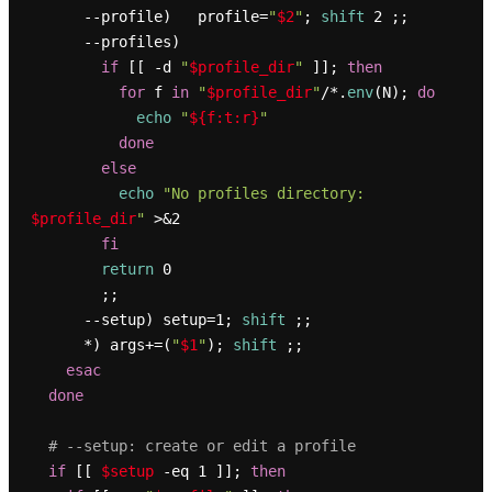
      --profile)   profile=
"
$2
"
; 
shift
 2 ;;

      --profiles)

if
 [[ -d 
"
$profile_dir
"
 ]]; 
then
for
 f 
in
"
$profile_dir
"
/*.
env
(N); 
do
echo
"
${f:t:r}
"
done
else
echo
"No profiles directory: 
$profile_dir
"
 >&2

fi
return
 0

        ;;

      --setup) setup=1; 
shift
 ;;

      *) args+=(
"
$1
"
); 
shift
 ;;

esac
done
# --setup: create or edit a profile
if
 [[ 
$setup
 -eq 1 ]]; 
then