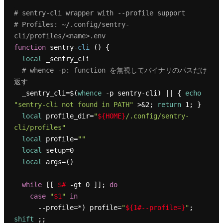
# sentry-cli wrapper with --profile support
# Profiles: ~/.config/sentry-
cli/profiles/<name>.env
function
 sentry-
cli
 () {

local
 _sentry_cli

# whence -p: function を無視してバイナリのパスだけ
返す
  _sentry_cli=$(
whence
 -p sentry-cli) || { 
echo
"sentry-cli not found in PATH"
 >&2; 
return
 1; }

local
 profile_dir=
"
${HOME}
/.config/sentry-
cli/profiles"
local
 profile=
""
local
 setup=0

local
 args=()

while
 [[ 
$#
 -gt 0 ]]; 
do
case
"
$1
"
in
      --profile=*) profile=
"
${1#--profile=}
"
; 
shift
 ;;
