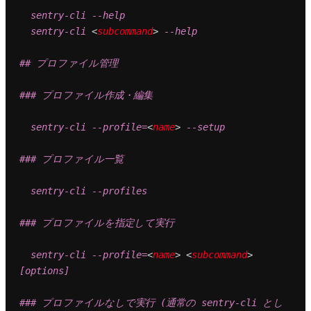
  sentry-cli --help

  sentry-cli 
<
subcommand
>
 --help

## プロファイル管理

### プロファイル作成・編集

  sentry-cli --profile=
<
name
>
 --setup

### プロファイル一覧

  sentry-cli --profiles

### プロファイルを指定して実行

  sentry-cli --profile=
<
name
>
<
subcommand
>
[options]

### プロファイルなしで実行 (通常の sentry-cli とし