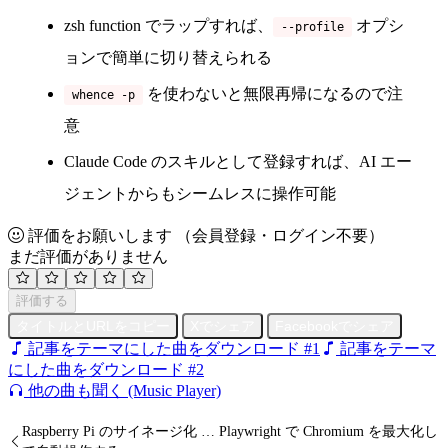
zsh function でラップすれば、
オプシ
--profile
ョンで簡単に切り替えられる
を使わないと無限再帰になるので注
whence -p
意
Claude Code のスキルとして登録すれば、AI エー
ジェントからもシームレスに操作可能
評価をお願いします
（会員登録・ログイン不要）
まだ評価がありません
評価する
タイトルとURLをコピー
Xでシェア
Facebookでシェア
記事をテーマにした曲をダウンロード #1
記事をテーマ
にした曲をダウンロード #2
他の曲も聞く (Music Player)
Raspberry Pi のサイネージ化 … Playwright で Chromium を最大化し