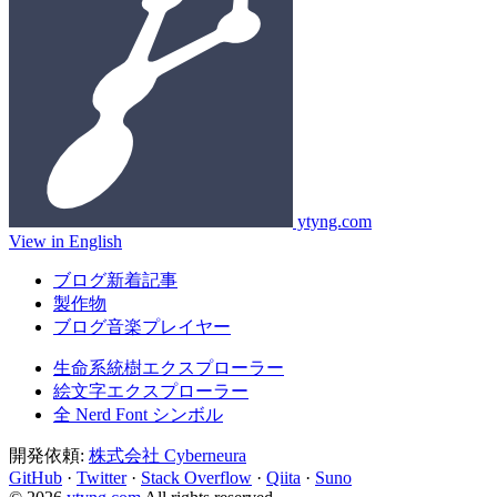
ytyng.com
View in English
ブログ新着記事
製作物
ブログ音楽プレイヤー
生命系統樹エクスプローラー
絵文字エクスプローラー
全 Nerd Font シンボル
開発依頼:
株式会社 Cyberneura
GitHub
·
Twitter
·
Stack Overflow
·
Qiita
·
Suno