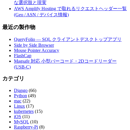
な選択肢と現実
AWS Amplify Hosting で取れるリクエストヘッダー一覧
(Geo / ASN / デバイス情報)
最近の製作物
QueryFolio — SQL クライアントデスクトップアプリ
Side by Side Browser
Mouse Pointer Accuracy
FlashCap
Magsafe 対応 小型バーコード・2Dコードリーダー
(USB-C)
カテゴリ
Django
(66)
Python
(49)
mac
(22)
Linux
(17)
kubernetes
(15)
iOS
(11)
MySQL
(10)
Raspberry-Pi
(8)