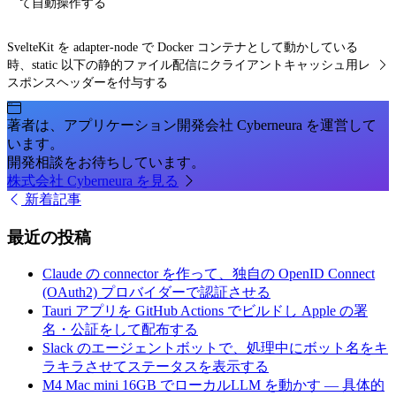
て自動操作する
SvelteKit を adapter-node で Docker コンテナとして動かしている
時、static 以下の静的ファイル配信にクライアントキャッシュ用レ
スポンスヘッダーを付与する
著者は、アプリケーション開発会社 Cyberneura を運営して
います。
開発相談をお待ちしています。
株式会社 Cyberneura を見る
新着記事
最近の投稿
Claude の connector を作って、独自の OpenID Connect
(OAuth2) プロバイダーで認証させる
Tauri アプリを GitHub Actions でビルドし Apple の署
名・公証をして配布する
Slack のエージェントボットで、処理中にボット名をキ
ラキラさせてステータスを表示する
M4 Mac mini 16GB でローカルLLM を動かす — 具体的