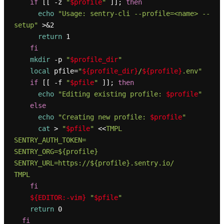
if
 [[ -z 
"
$profile
"
 ]]; 
then
echo
"Usage: sentry-cli --profile=<name> --
setup"
 >&2

return
 1

fi
mkdir
 -p 
"
$profile_dir
"
local
 pfile=
"
${profile_dir}
/
${profile}
.env"
if
 [[ -f 
"
$pfile
"
 ]]; 
then
echo
"Editing existing profile: 
$profile
"
else
echo
"Creating new profile: 
$profile
"
cat
 > 
"
$pfile
"
 <<
TMPL

SENTRY_AUTH_TOKEN=

SENTRY_ORG=${profile}

SENTRY_URL=https://${profile}.sentry.io/

TMPL
fi
${EDITOR:-vim}
"
$pfile
"
return
 0

fi