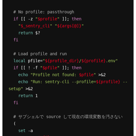
# No profile: passthrough
if
 [[ -z 
"
$profile
"
 ]]; 
then
"
$_sentry_cli
"
"
${args[@]}
"
return
 $?

fi
# Load profile and run
local
 pfile=
"
${profile_dir}
/
${profile}
.env"
if
 [[ ! -f 
"
$pfile
"
 ]]; 
then
echo
"Profile not found: 
$pfile
"
 >&2

echo
"Run: sentry-cli --profile=
${profile}
 --
setup"
 >&2

return
 1

fi
# サブシェルで source して現在の環境変数を汚さない
  (

set
 -a
