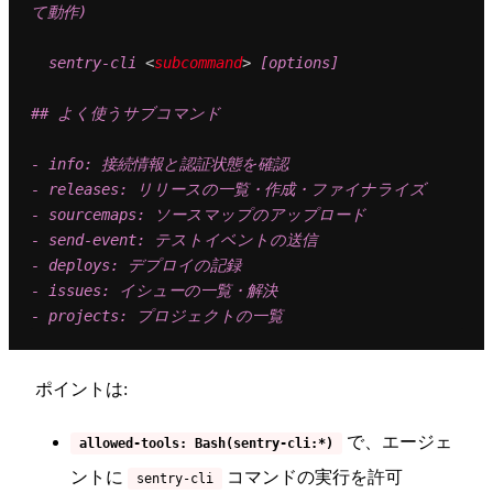
て動作)

  sentry-cli 
<
subcommand
>
 [options]

## よく使うサブコマンド

- info: 接続情報と認証状態を確認

- releases: リリースの一覧・作成・ファイナライズ

- sourcemaps: ソースマップのアップロード

- send-event: テストイベントの送信

- deploys: デプロイの記録

- issues: イシューの一覧・解決

ポイントは:
で、エージェ
allowed-tools: Bash(sentry-cli:*)
ントに
コマンドの実行を許可
sentry-cli