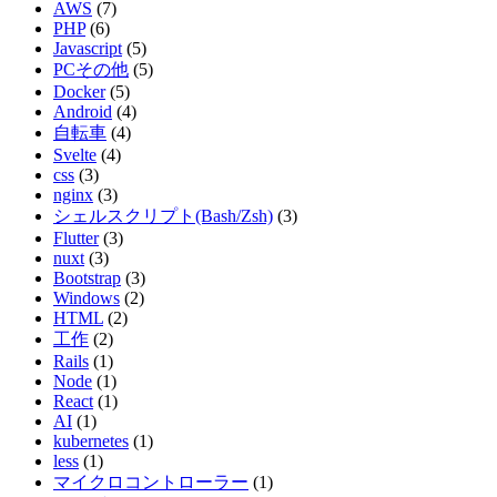
AWS
(7)
PHP
(6)
Javascript
(5)
PCその他
(5)
Docker
(5)
Android
(4)
自転車
(4)
Svelte
(4)
css
(3)
nginx
(3)
シェルスクリプト(Bash/Zsh)
(3)
Flutter
(3)
nuxt
(3)
Bootstrap
(3)
Windows
(2)
HTML
(2)
工作
(2)
Rails
(1)
Node
(1)
React
(1)
AI
(1)
kubernetes
(1)
less
(1)
マイクロコントローラー
(1)