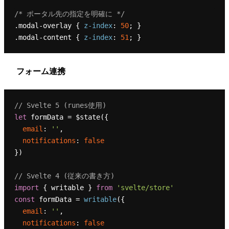
/* ポータル先の指定を明確に */
.modal-overlay
 { 
z-index
: 
50
.modal-content
 { 
z-index
: 
51
フォーム連携
// Svelte 5 (runes使用)
let
 formData = $state({

email
: 
''
,

notifications
: 
false
})

// Svelte 4 (従来の書き方)
import
 { writable } 
from
'svelte/store'
const
 formData = 
writable
({

email
: 
''
,

notifications
: 
false