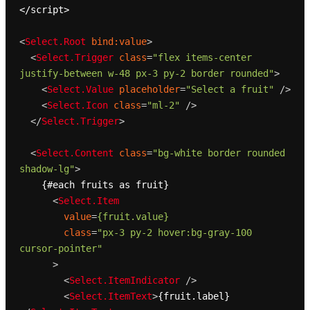
</script>

<
Select.Root
bind:value
>
<
Select.Trigger
class
=
"flex items-center 
justify-between w-48 px-3 py-2 border rounded"
>
<
Select.Value
placeholder
=
"Select a fruit"
 />
<
Select.Icon
class
=
"ml-2"
 />
</
Select.Trigger
>
<
Select.Content
class
=
"bg-white border rounded 
shadow-lg"
>
    {#each fruits as fruit}

<
Select.Item
value
=
{fruit.value}
class
=
"px-3 py-2 hover:bg-gray-100 
cursor-pointer"
      >
<
Select.ItemIndicator
 />
<
Select.ItemText
>
{fruit.label}