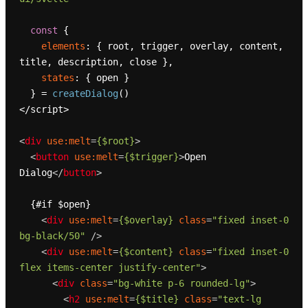
const
 {

elements
: { root, trigger, overlay, content, 
title, description, close },

states
: { open }

  } = 
createDialog
()

</script>

<
div
use:melt
=
{$root}
>
<
button
use:melt
=
{$trigger}
>
Open 
Dialog
</
button
>
  {#if $open}

<
div
use:melt
=
{$overlay}
class
=
"fixed inset-0 
bg-black/50"
 />
<
div
use:melt
=
{$content}
class
=
"fixed inset-0 
flex items-center justify-center"
>
<
div
class
=
"bg-white p-6 rounded-lg"
>
<
h2
use:melt
=
{$title}
class
=
"text-lg 