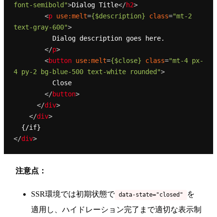
font-semibold"
>
Dialog Title
</
h2
>
<
p
use:melt
=
{$description}
class
=
"mt-2 
text-gray-600"
>
          Dialog description goes here.

</
p
>
<
button
use:melt
=
{$close}
class
=
"mt-4 px-
4 py-2 bg-blue-500 text-white rounded"
>
          Close

</
button
>
</
div
>
</
div
>
</
div
>
注意点：
SSR環境では初期状態で
を
data-state="closed"
適用し、ハイドレーション完了まで適切な表示制