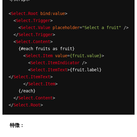
<
Select.Root
bind:value
>
<
Select.Trigger
>
<
Select.Value
placeholder
=
"Select a fruit"
 />
</
Select.Trigger
>
<
Select.Content
>
    {#each fruits as fruit}

<
Select.Item
value
=
{fruit.value}
>
<
Select.ItemIndicator
 />
<
Select.ItemText
>
{fruit.label}
</
Select.ItemText
>
</
Select.Item
>
    {/each}

</
Select.Content
>
</
Select.Root
>
特徴：