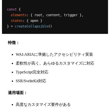
const
 { 

elements
: { root, content, trigger }, 

states
: { open } 

} = 
createCollapsible
特徴：
WAI-ARIAに準拠したアクセシビリティ実装
柔軟性が高く、あらゆるカスタマイズに対応
TypeScript完全対応
SSR/SvelteKit対応
適用場面：
高度なカスタマイズ要件がある