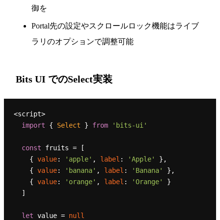
御を
Portal先の設定やスクロールロック機能はライブ
ラリのオプションで調整可能
Bits UI でのSelect実装
<script>

import
 { 
Select
 } 
from
'bits-ui'
const
 fruits = [

    { 
value
: 
'apple'
, 
label
: 
'Apple'
 },

    { 
value
: 
'banana'
, 
label
: 
'Banana'
 },

    { 
value
: 
'orange'
, 
label
: 
'Orange'
 }

  ]

let
 value = 
null