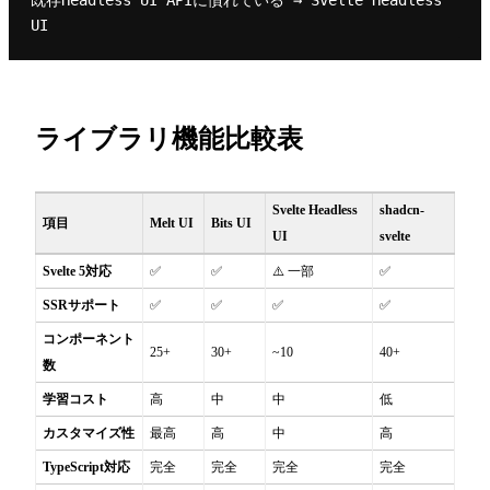
既存Headless UI APIに慣れている → Svelte Headless 
ライブラリ機能比較表
Svelte Headless
shadcn-
項目
Melt UI
Bits UI
UI
svelte
Svelte 5対応
✅
✅
⚠️ 一部
✅
SSRサポート
✅
✅
✅
✅
コンポーネント
25+
30+
~10
40+
数
学習コスト
高
中
中
低
カスタマイズ性
最高
高
中
高
TypeScript対応
完全
完全
完全
完全