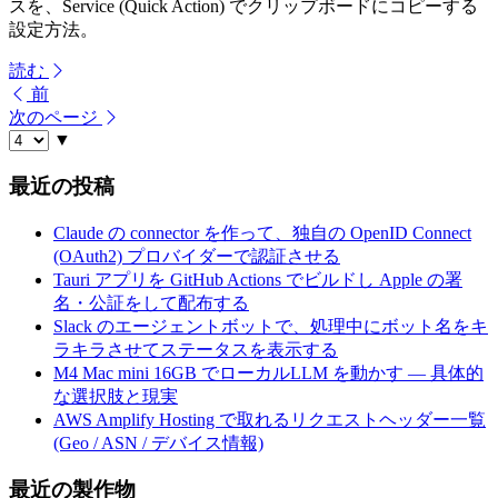
スを、Service (Quick Action) でクリップボードにコピーする
設定方法。
読む
前
次のページ
▼
最近の投稿
Claude の connector を作って、独自の OpenID Connect
(OAuth2) プロバイダーで認証させる
Tauri アプリを GitHub Actions でビルドし Apple の署
名・公証をして配布する
Slack のエージェントボットで、処理中にボット名をキ
ラキラさせてステータスを表示する
M4 Mac mini 16GB でローカルLLM を動かす — 具体的
な選択肢と現実
AWS Amplify Hosting で取れるリクエストヘッダー一覧
(Geo / ASN / デバイス情報)
最近の製作物