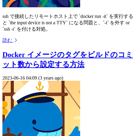
ssh で接続したリモートホスト上で `docker run -it` を実行する
と `the input device is not a TTY` になる問題と、`-t` を外す or
`ssh -t` を付ける対処。
読む
Docker イメージのタグをビルドのコミ
ット数から設定する方法
2023-06-16 04:09 (3 years ago)