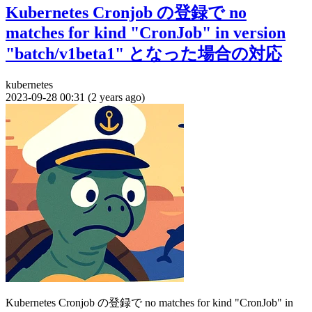
Kubernetes Cronjob の登録で no
matches for kind "CronJob" in version
"batch/v1beta1" となった場合の対応
kubernetes
2023-09-28 00:31 (2 years ago)
Kubernetes Cronjob の登録で no matches for kind "CronJob" in