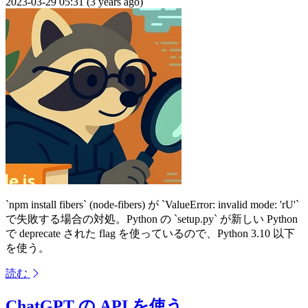
2023-03-29 05:31 (3 years ago)
`npm install fibers` (node-fibers) が `ValueError: invalid mode: 'rU'`
で失敗する場合の対処。Python の `setup.py` が新しい Python
で deprecate された flag を使っているので、Python 3.10 以下
を使う。
読む
ChatGPT の API を使う