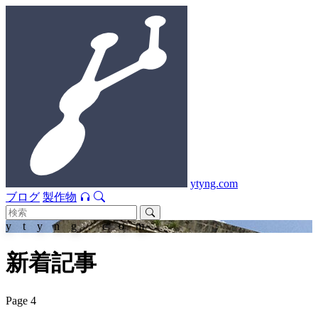
ytyng.com
ブログ
製作物
ytyng.com
新着記事
Page 4