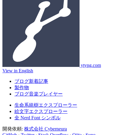
ytyng.com
View in English
ブログ新着記事
製作物
ブログ音楽プレイヤー
生命系統樹エクスプローラー
絵文字エクスプローラー
全 Nerd Font シンボル
開発依頼:
株式会社 Cyberneura
GitHub
·
Twitter
·
Stack Overflow
·
Qiita
·
Suno