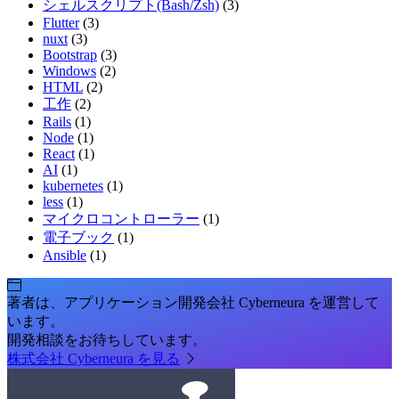
シェルスクリプト(Bash/Zsh)
(3)
Flutter
(3)
nuxt
(3)
Bootstrap
(3)
Windows
(2)
HTML
(2)
工作
(2)
Rails
(1)
Node
(1)
React
(1)
AI
(1)
kubernetes
(1)
less
(1)
マイクロコントローラー
(1)
電子ブック
(1)
Ansible
(1)
著者は、アプリケーション開発会社 Cyberneura を運営して
います。
開発相談をお待ちしています。
株式会社 Cyberneura を見る