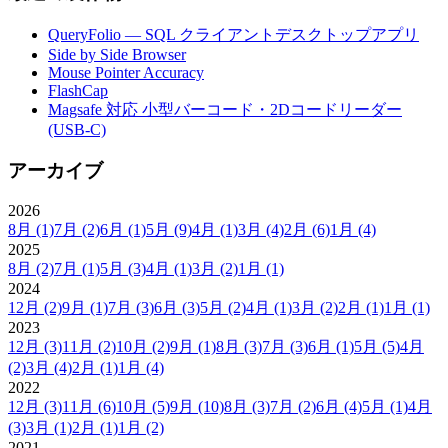
QueryFolio — SQL クライアントデスクトップアプリ
Side by Side Browser
Mouse Pointer Accuracy
FlashCap
Magsafe 対応 小型バーコード・2Dコードリーダー
(USB-C)
アーカイブ
2026
8月
(1)
7月
(2)
6月
(1)
5月
(9)
4月
(1)
3月
(4)
2月
(6)
1月
(4)
2025
8月
(2)
7月
(1)
5月
(3)
4月
(1)
3月
(2)
1月
(1)
2024
12月
(2)
9月
(1)
7月
(3)
6月
(3)
5月
(2)
4月
(1)
3月
(2)
2月
(1)
1月
(1)
2023
12月
(3)
11月
(2)
10月
(2)
9月
(1)
8月
(3)
7月
(3)
6月
(1)
5月
(5)
4月
(2)
3月
(4)
2月
(1)
1月
(4)
2022
12月
(3)
11月
(6)
10月
(5)
9月
(10)
8月
(3)
7月
(2)
6月
(4)
5月
(1)
4月
(3)
3月
(1)
2月
(1)
1月
(2)
2021